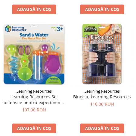
ADAUGĂ ÎN COȘ
ADAUGĂ ÎN COȘ
Learning Resources
Learning Resources
Learning Resources Set
Binoclu, Learning Resources
ustensile pentru experimente
110,00 RON
- Apă și Nisip
107,00 RON
ADAUGĂ ÎN COȘ
ADAUGĂ ÎN COȘ