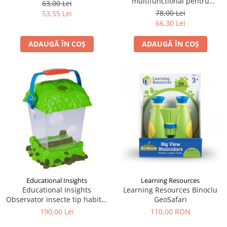
multifunctional pentru
63,00 Lei
drumetii, Navir
78,00 Lei
53,55 Lei
66,30 Lei
ADAUGĂ ÎN COȘ
ADAUGĂ ÎN COȘ
Educational Insights
Learning Resources
Educational Insights
Learning Resources Binoclu
Observator insecte tip habitat
GeoSafari
- Geosafari
190,00 Lei
110,00 RON