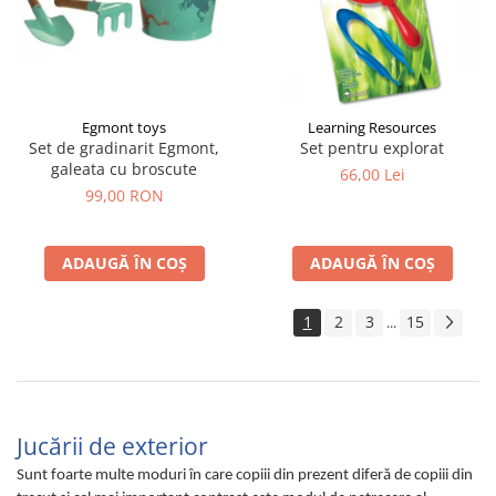
Egmont toys
Learning Resources
Set de gradinarit Egmont,
Set pentru explorat
galeata cu broscute
66,00 Lei
99,00 RON
ADAUGĂ ÎN COȘ
ADAUGĂ ÎN COȘ
1
2
3
15
...
Jucării de exterior
Sunt foarte multe moduri în care copiii din prezent diferă de copiii din