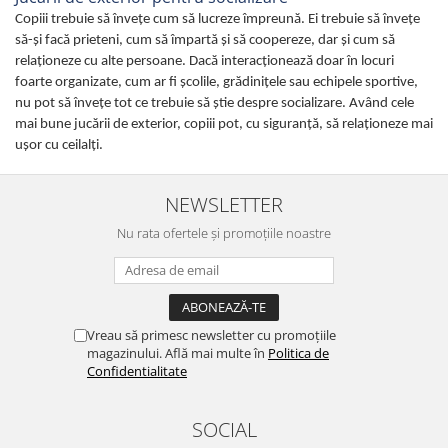
Copiii trebuie să învețe cum să lucreze împreună. Ei trebuie să învețe
să-și facă prieteni, cum să împartă și să coopereze, dar şi cum să
relaționeze cu alte persoane. Dacă interacționează doar în locuri
foarte organizate, cum ar fi școlile, grădiniţele sau echipele sportive,
nu pot să învețe tot ce trebuie să știe despre socializare. Având cele
mai bune jucării de exterior, copiii pot, cu siguranţă, să relaţioneze mai
uşor cu ceilalţi.
NEWSLETTER
Nu rata ofertele și promoțiile noastre
Vreau să primesc newsletter cu promoțiile
magazinului. Află mai multe în
Politica de
Confidentialitate
SOCIAL