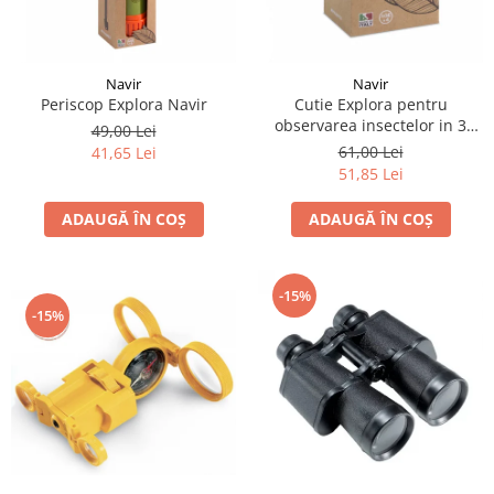
Navir
Navir
Periscop Explora Navir
Cutie Explora pentru
observarea insectelor in 3
49,00 Lei
directii, Navir
61,00 Lei
41,65 Lei
51,85 Lei
ADAUGĂ ÎN COȘ
ADAUGĂ ÎN COȘ
-15%
-15%