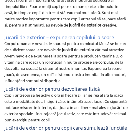
trecut şi cel mai important contrast este modul de petrecere al
timpului liber. Foarte mulţi copii petrec o mare parte a timpului în
casă, în timp ce copiii din trecut stăteau mai mult afară. Sunt mai
multe motive importante pentru care copiii ar trebui să se joace afară
şi, pentru a fi stimulaţi, au nevoie de
jucării de exterior
creative.
Jucării de exterior – expunerea copilului la soare
Corpul uman are nevoie de soare şi pentru ca micuţul tău să se bucure
de suficient soare, are nevoie de
jucării de exterior
cât mai atractive.
Avem nevoie de expunerea la soare pentru a produce vitamina D, o
vitamină care joacă un rol crucial în multe procese ale corpului, de la
dezvoltarea osoasă la sistemul nostru imunitar. Expunerea la soare
joacă, de asemenea, un rol în sistemul nostru imunitar în alte moduri,
influenţând somnul şi dispoziţia.
Jucării de exterior pentru dezvoltarea fizică
Copiii ar trebui să fie activi o oră în fiecare zi, iar ieșirea afară la joacă
este o modalitate de a fi siguri că se întâmplă acest lucru. Cu siguranță
pot face mișcare în interior, dar joaca în aer liber - mai ales cu jucării de
exterior speciale - încurajează jocul activ, care este într-adevăr cel mai
bun exercițiu pentru copii.
Jucării de exterior pentru copii care stimulează funcţiile