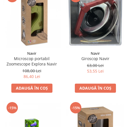
LEGO Art
LEGO Creator Expert
LEGO Architecture
LEGO Ideas
LEGO Speed Champions
Navir
Navir
Giroscop Navir
Microscop portabil
Zoomescope Explora Navir
63,00 Lei
108,00 Lei
53,55 Lei
86,40 Lei
ADAUGĂ ÎN COȘ
ADAUGĂ ÎN COȘ
-15%
-15%