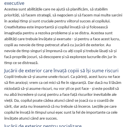
executive
Acestea sunt abilitățile care ne ajută să planificăm, să stabilim
priorități, să facem strategii, să negociem și să facem mai multe sarcini
în acelaşi timp şi sunt cruciale pentru viitorul succes al copilului.
Creativitatea este importantă şi copilul învaţă să-şi folosească
imaginaţia pentru a rezolva probleme și a se distra. Acestea sunt
abilități care trebuie învățate și exersate - și pentru a face acest lucru,
copiii au nevoie de timp petrecut afară cu jucării de exterior. Au
nevoie de timp singuri și împreună cu alți copii și trebuie lăsaţi să-și
facă propriile jocuri, să descopere și să exploreze lucrurile din jur în
timp ce se distrează.
Jucării de exterior care învaţă copiii să îşi sume riscuri
Copiii trebuie să-și asume unele riscuri. Ca părinți, acest lucru ne face
să fim anxioși; vrem ca cei mici să fie în siguranță. Dar dacă nu îi lăsăm
niciodată să-și asume riscuri, nu vor ști ce pot face - și este posibil să
nu aibă încredere și curaj pentru a face față riscurilor inevitabile ale
vieții. Da, copilul poate cădea atunci când se joacă cu o coardă de
sărit, dar asta nu înseamnă că nu trebuie să încerce. Lecţiile pe care
copilul le învaţă în timpul unui eşec sunt la fel de importante ca cele
învăţate atunci când are succes.
Jucării de exterior pentru socializare