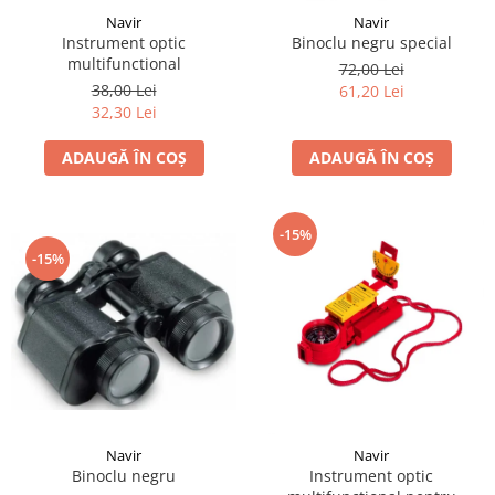
Navir
Navir
Instrument optic
Binoclu negru special
multifunctional
72,00 Lei
38,00 Lei
61,20 Lei
32,30 Lei
ADAUGĂ ÎN COȘ
ADAUGĂ ÎN COȘ
-15%
-15%
Navir
Navir
Binoclu negru
Instrument optic