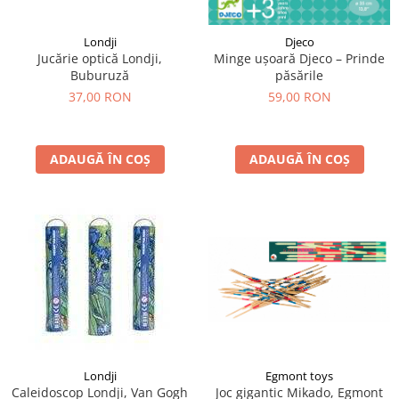
Londji
Djeco
Jucărie optică Londji,
Minge ușoară Djeco – Prinde
Buburuză
păsările
37,00 RON
59,00 RON
ADAUGĂ ÎN COȘ
ADAUGĂ ÎN COȘ
Egmont toys
Londji
Joc gigantic Mikado, Egmont
Caleidoscop Londji, Van Gogh