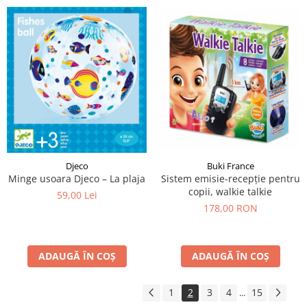
Buki France
Djeco
Sistem emisie-recepție pentru
Minge usoara Djeco – La plaja
copii, walkie talkie
59,00 Lei
178,00 RON
ADAUGĂ ÎN COȘ
ADAUGĂ ÎN COȘ
1
2
3
4
15
...