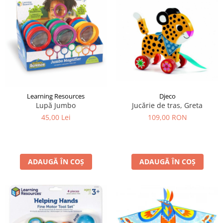
LEGO Art
LEGO Creator Expert
LEGO Architecture
LEGO Ideas
LEGO Speed Champions
Learning Resources
Djeco
Lupă Jumbo
Jucărie de tras, Greta
45,00 Lei
109,00 RON
ADAUGĂ ÎN COȘ
ADAUGĂ ÎN COȘ