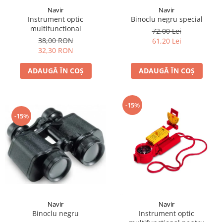
Navir
Navir
Instrument optic
Binoclu negru special
multifunctional
72,00 Lei
38,00 RON
61,20 Lei
32,30 RON
ADAUGĂ ÎN COȘ
ADAUGĂ ÎN COȘ
-15%
-15%
Navir
Navir
Binoclu negru
Instrument optic