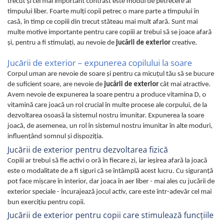
trecut şi cel mai important contrast este modul de petrecere al
timpului liber. Foarte mulţi copii petrec o mare parte a timpului în
casă, în timp ce copiii din trecut stăteau mai mult afară. Sunt mai
multe motive importante pentru care copiii ar trebui să se joace afară
şi, pentru a fi stimulaţi, au nevoie de
jucării de exterior
creative.
Jucării de exterior – expunerea copilului la soare
Corpul uman are nevoie de soare şi pentru ca micuţul tău să se bucure
de suficient soare, are nevoie de
jucării de exterior
cât mai atractive.
Avem nevoie de expunerea la soare pentru a produce vitamina D, o
vitamină care joacă un rol crucial în multe procese ale corpului, de la
dezvoltarea osoasă la sistemul nostru imunitar. Expunerea la soare
joacă, de asemenea, un rol în sistemul nostru imunitar în alte moduri,
influenţând somnul şi dispoziţia.
Jucării de exterior pentru dezvoltarea fizică
Copiii ar trebui să fie activi o oră în fiecare zi, iar ieșirea afară la joacă
este o modalitate de a fi siguri că se întâmplă acest lucru. Cu siguranță
pot face mișcare în interior, dar joaca în aer liber - mai ales cu jucării de
exterior speciale - încurajează jocul activ, care este într-adevăr cel mai
bun exercițiu pentru copii.
Jucării de exterior pentru copii care stimulează funcţiile