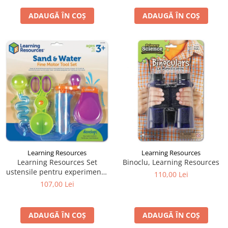
ADAUGĂ ÎN COȘ
ADAUGĂ ÎN COȘ
Learning Resources
Learning Resources
Learning Resources Set
Binoclu, Learning Resources
ustensile pentru experimente
110,00 Lei
- Apă și Nisip
107,00 Lei
ADAUGĂ ÎN COȘ
ADAUGĂ ÎN COȘ