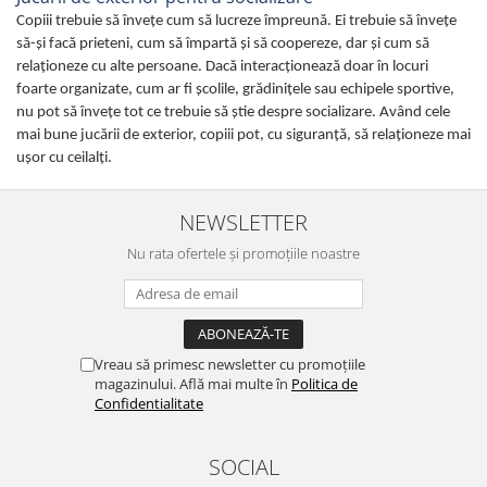
Copiii trebuie să învețe cum să lucreze împreună. Ei trebuie să învețe
să-și facă prieteni, cum să împartă și să coopereze, dar şi cum să
relaționeze cu alte persoane. Dacă interacționează doar în locuri
foarte organizate, cum ar fi școlile, grădiniţele sau echipele sportive,
nu pot să învețe tot ce trebuie să știe despre socializare. Având cele
mai bune jucării de exterior, copiii pot, cu siguranţă, să relaţioneze mai
uşor cu ceilalţi.
NEWSLETTER
Nu rata ofertele și promoțiile noastre
Vreau să primesc newsletter cu promoțiile
magazinului. Află mai multe în
Politica de
Confidentialitate
SOCIAL