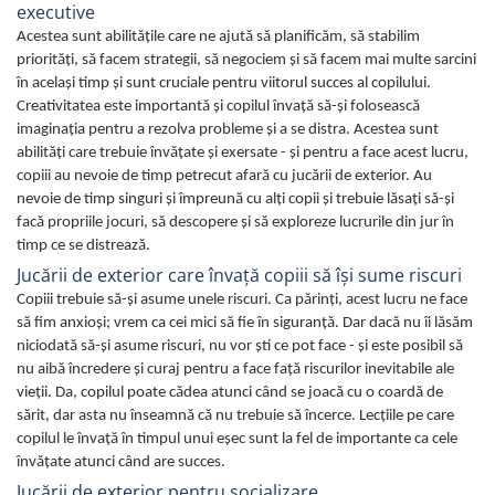
executive
Acestea sunt abilitățile care ne ajută să planificăm, să stabilim
priorități, să facem strategii, să negociem și să facem mai multe sarcini
în acelaşi timp şi sunt cruciale pentru viitorul succes al copilului.
Creativitatea este importantă şi copilul învaţă să-şi folosească
imaginaţia pentru a rezolva probleme și a se distra. Acestea sunt
abilități care trebuie învățate și exersate - și pentru a face acest lucru,
copiii au nevoie de timp petrecut afară cu jucării de exterior. Au
nevoie de timp singuri și împreună cu alți copii și trebuie lăsaţi să-și
facă propriile jocuri, să descopere și să exploreze lucrurile din jur în
timp ce se distrează.
Jucării de exterior care învaţă copiii să îşi sume riscuri
Copiii trebuie să-și asume unele riscuri. Ca părinți, acest lucru ne face
să fim anxioși; vrem ca cei mici să fie în siguranță. Dar dacă nu îi lăsăm
niciodată să-și asume riscuri, nu vor ști ce pot face - și este posibil să
nu aibă încredere și curaj pentru a face față riscurilor inevitabile ale
vieții. Da, copilul poate cădea atunci când se joacă cu o coardă de
sărit, dar asta nu înseamnă că nu trebuie să încerce. Lecţiile pe care
copilul le învaţă în timpul unui eşec sunt la fel de importante ca cele
învăţate atunci când are succes.
Jucării de exterior pentru socializare