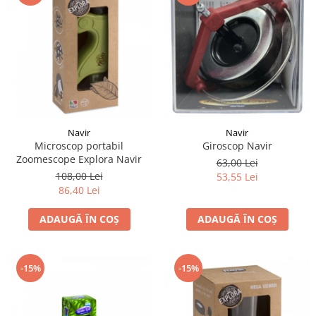
LEGO Art
LEGO Creator Expert
LEGO Architecture
LEGO Ideas
LEGO Speed Champions
Navir
Navir
Giroscop Navir
Microscop portabil
Zoomescope Explora Navir
63,00 Lei
108,00 Lei
53,55 Lei
86,40 Lei
ADAUGĂ ÎN COȘ
ADAUGĂ ÎN COȘ
-15%
-15%