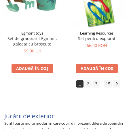
Egmont toys
Learning Resources
Set de gradinarit Egmont,
Set pentru explorat
galeata cu broscute
66,00 RON
99,00 Lei
ADAUGĂ ÎN COȘ
ADAUGĂ ÎN COȘ
1
2
3
15
...
Jucării de exterior
Sunt foarte multe moduri în care copiii din prezent diferă de copiii din