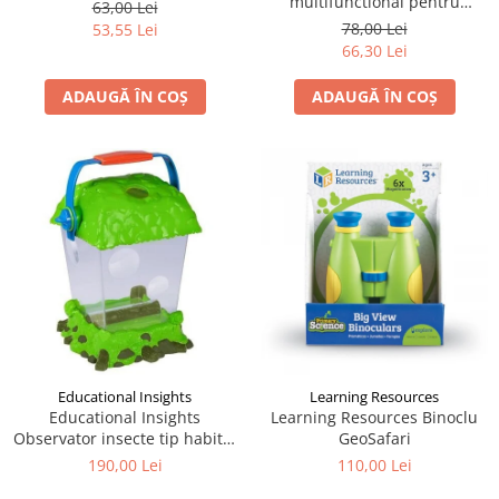
multifunctional pentru
63,00 Lei
drumetii, Navir
78,00 Lei
53,55 Lei
66,30 Lei
ADAUGĂ ÎN COȘ
ADAUGĂ ÎN COȘ
Educational Insights
Learning Resources
Educational Insights
Learning Resources Binoclu
Observator insecte tip habitat
GeoSafari
- Geosafari
190,00 Lei
110,00 Lei