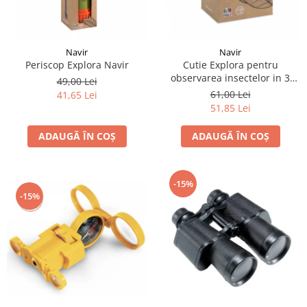
Navir
Navir
Periscop Explora Navir
Cutie Explora pentru
observarea insectelor in 3
49,00 Lei
directii, Navir
61,00 Lei
41,65 Lei
51,85 Lei
ADAUGĂ ÎN COȘ
ADAUGĂ ÎN COȘ
-15%
-15%