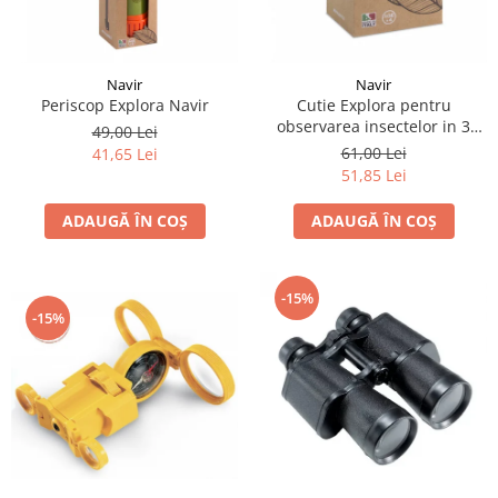
Navir
Navir
Periscop Explora Navir
Cutie Explora pentru
observarea insectelor in 3
49,00 Lei
directii, Navir
61,00 Lei
41,65 Lei
51,85 Lei
ADAUGĂ ÎN COȘ
ADAUGĂ ÎN COȘ
-15%
-15%