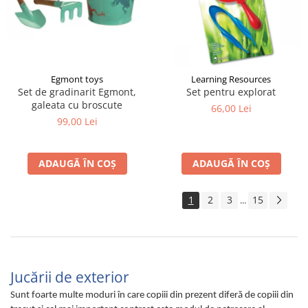
Egmont toys
Learning Resources
Set de gradinarit Egmont,
Set pentru explorat
galeata cu broscute
66,00 Lei
99,00 Lei
ADAUGĂ ÎN COȘ
ADAUGĂ ÎN COȘ
1
2
3
15
...
Jucării de exterior
Sunt foarte multe moduri în care copiii din prezent diferă de copiii din