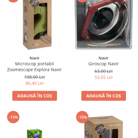
LEGO Art
LEGO Creator Expert
LEGO Architecture
LEGO Ideas
LEGO Speed Champions
Navir
Navir
Giroscop Navir
Microscop portabil
Zoomescope Explora Navir
63,00 Lei
108,00 Lei
53,55 Lei
86,40 Lei
ADAUGĂ ÎN COȘ
ADAUGĂ ÎN COȘ
-15%
-15%