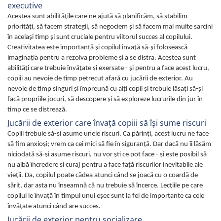
executive
Acestea sunt abilitățile care ne ajută să planificăm, să stabilim
priorități, să facem strategii, să negociem și să facem mai multe sarcini
în acelaşi timp şi sunt cruciale pentru viitorul succes al copilului.
Creativitatea este importantă şi copilul învaţă să-şi folosească
imaginaţia pentru a rezolva probleme și a se distra. Acestea sunt
abilități care trebuie învățate și exersate - și pentru a face acest lucru,
copiii au nevoie de timp petrecut afară cu jucării de exterior. Au
nevoie de timp singuri și împreună cu alți copii și trebuie lăsaţi să-și
facă propriile jocuri, să descopere și să exploreze lucrurile din jur în
timp ce se distrează.
Jucării de exterior care învaţă copiii să îşi sume riscuri
Copiii trebuie să-și asume unele riscuri. Ca părinți, acest lucru ne face
să fim anxioși; vrem ca cei mici să fie în siguranță. Dar dacă nu îi lăsăm
niciodată să-și asume riscuri, nu vor ști ce pot face - și este posibil să
nu aibă încredere și curaj pentru a face față riscurilor inevitabile ale
vieții. Da, copilul poate cădea atunci când se joacă cu o coardă de
sărit, dar asta nu înseamnă că nu trebuie să încerce. Lecţiile pe care
copilul le învaţă în timpul unui eşec sunt la fel de importante ca cele
învăţate atunci când are succes.
Jucării de exterior pentru socializare