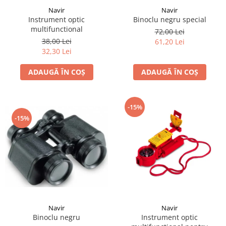
Navir
Navir
Instrument optic
Binoclu negru special
multifunctional
72,00 Lei
38,00 Lei
61,20 Lei
32,30 Lei
ADAUGĂ ÎN COȘ
ADAUGĂ ÎN COȘ
-15%
-15%
Navir
Navir
Binoclu negru
Instrument optic