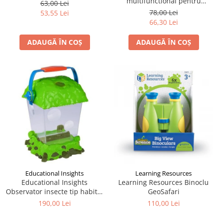
multifunctional pentru
63,00 Lei
drumetii, Navir
78,00 Lei
53,55 Lei
66,30 Lei
ADAUGĂ ÎN COȘ
ADAUGĂ ÎN COȘ
Educational Insights
Learning Resources
Educational Insights
Learning Resources Binoclu
Observator insecte tip habitat
GeoSafari
- Geosafari
190,00 Lei
110,00 Lei