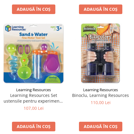
ADAUGĂ ÎN COȘ
ADAUGĂ ÎN COȘ
Learning Resources
Learning Resources
Learning Resources Set
Binoclu, Learning Resources
ustensile pentru experimente
110,00 Lei
- Apă și Nisip
107,00 Lei
ADAUGĂ ÎN COȘ
ADAUGĂ ÎN COȘ