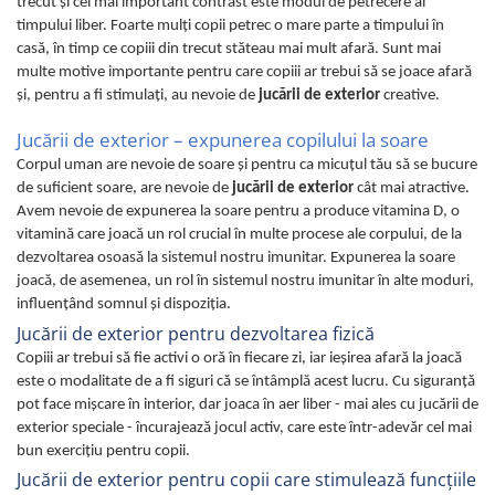
trecut şi cel mai important contrast este modul de petrecere al
timpului liber. Foarte mulţi copii petrec o mare parte a timpului în
casă, în timp ce copiii din trecut stăteau mai mult afară. Sunt mai
multe motive importante pentru care copiii ar trebui să se joace afară
şi, pentru a fi stimulaţi, au nevoie de
jucării de exterior
creative.
Jucării de exterior – expunerea copilului la soare
Corpul uman are nevoie de soare şi pentru ca micuţul tău să se bucure
de suficient soare, are nevoie de
jucării de exterior
cât mai atractive.
Avem nevoie de expunerea la soare pentru a produce vitamina D, o
vitamină care joacă un rol crucial în multe procese ale corpului, de la
dezvoltarea osoasă la sistemul nostru imunitar. Expunerea la soare
joacă, de asemenea, un rol în sistemul nostru imunitar în alte moduri,
influenţând somnul şi dispoziţia.
Jucării de exterior pentru dezvoltarea fizică
Copiii ar trebui să fie activi o oră în fiecare zi, iar ieșirea afară la joacă
este o modalitate de a fi siguri că se întâmplă acest lucru. Cu siguranță
pot face mișcare în interior, dar joaca în aer liber - mai ales cu jucării de
exterior speciale - încurajează jocul activ, care este într-adevăr cel mai
bun exercițiu pentru copii.
Jucării de exterior pentru copii care stimulează funcţiile