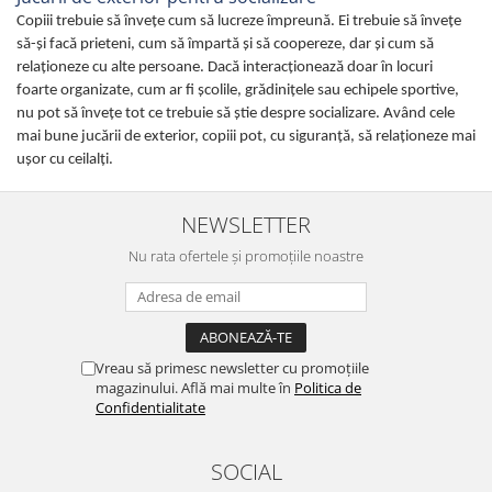
Copiii trebuie să învețe cum să lucreze împreună. Ei trebuie să învețe
să-și facă prieteni, cum să împartă și să coopereze, dar şi cum să
relaționeze cu alte persoane. Dacă interacționează doar în locuri
foarte organizate, cum ar fi școlile, grădiniţele sau echipele sportive,
nu pot să învețe tot ce trebuie să știe despre socializare. Având cele
mai bune jucării de exterior, copiii pot, cu siguranţă, să relaţioneze mai
uşor cu ceilalţi.
NEWSLETTER
Nu rata ofertele și promoțiile noastre
Vreau să primesc newsletter cu promoțiile
magazinului. Află mai multe în
Politica de
Confidentialitate
SOCIAL