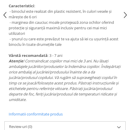
Caracteristici
:
- binoclul este realizat din plastic rezistent, în culori vesele şi
măreşte de 6 ori
- marginea din cauciuc moale protejează zona ochilor oferind
protecţie şi siguranţă maximă inclusiv pentru cei mai mici
utilizatori
- şnurul cu care este prevăzut te va ajuta să iei cu uşurinţă acest
binoclu în toate drumeţiile tale
Vârstă recomandată
: 3 - 7 ani
Atenţie
! Contraindicat copiilor mai mici de 3 ani. Nu lăsaţi
ambalajele jucăriilor/produselor la îndemâna copiilor. Îndepărtaţi
orice ambalaj al jucăriei/produsului înainte de a da
jucăria/produsul copilului. Vă rugăm să supravegheaţi copilul în
timp ce se joacă/foloseşte acest produs. Păstraţi instrucţiunile şi
etichetele pentru referinţe viitoare. Păstraţi jucăria/produsul
departe de foc, feriţi jucăria/produsul de temperaturi ridicate şi
umiditate.
Informatii conformitate produs
Review-uri
(0)