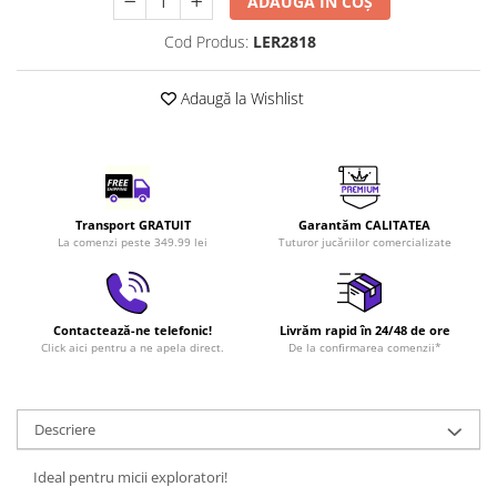
ADAUGĂ ÎN COȘ
LEGO Art
Cod Produs:
LER2818
LEGO Creator Expert
LEGO Architecture
Adaugă la Wishlist
LEGO Ideas
LEGO Speed Champions
Transport GRATUIT
Garantăm CALITATEA
La comenzi peste 349.99 lei
Tuturor jucăriilor comercializate
Contactează-ne telefonic!
Livrăm rapid în 24/48 de ore
Click aici pentru a ne apela direct.
De la confirmarea comenzii*
Descriere
Ideal pentru micii exploratori!