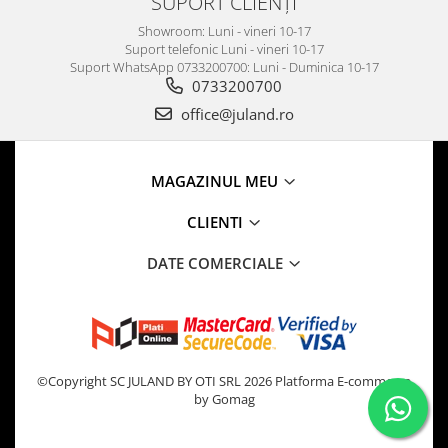
SUPORT CLIENȚI
Showroom: Luni - vineri 10-17
Suport telefonic Luni - vineri 10-17
Suport WhatsApp 0733200700: Luni - Duminica 10-17
0733200700
office@juland.ro
MAGAZINUL MEU
CLIENTI
DATE COMERCIALE
©Copyright SC JULAND BY OTI SRL 2026
Platforma E-commerce
by Gomag