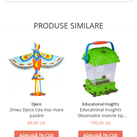
PRODUSE SIMILARE
Djeco
Educational Insights
Zmeu Djeco Cea mai mare
Educational Insights
pasăre
Observator insecte tip
habitat - Geosafari
89,00 Lei
190,00 Lei
ADAUGĂ ÎN COȘ
ADAUGĂ ÎN COȘ