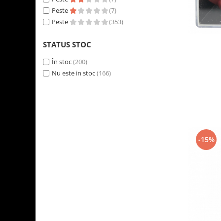
Peste
(7)
Peste
(353)
STATUS STOC
În stoc
(200)
Nu este in stoc
(166)
-15%