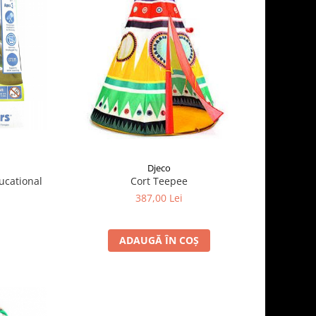
Djeco
ucational
Cort Teepee
387,00 Lei
ADAUGĂ ÎN COȘ