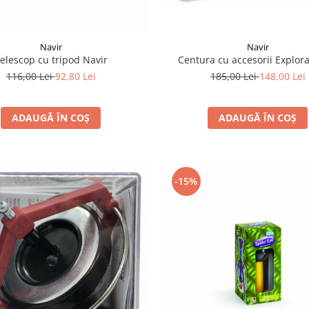
Navir
Navir
elescop cu tripod Navir
Centura cu accesorii Explor
116,00 Lei
92,80 Lei
185,00 Lei
148,00 Lei
ADAUGĂ ÎN COȘ
ADAUGĂ ÎN COȘ
-15%