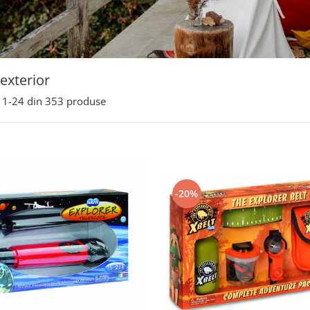
 exterior
1-
24
din
353
produse
-20%