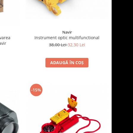
Navir
varea
Instrument optic multifunctional
avir
38,00 Lei
32,30 Lei
ADAUGĂ ÎN COȘ
-15%