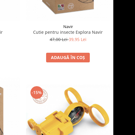
Navir
ir
Cutie pentru insecte Explora Navir
47,00 Lei
39,95 Lei
ADAUGĂ ÎN COȘ
-15%