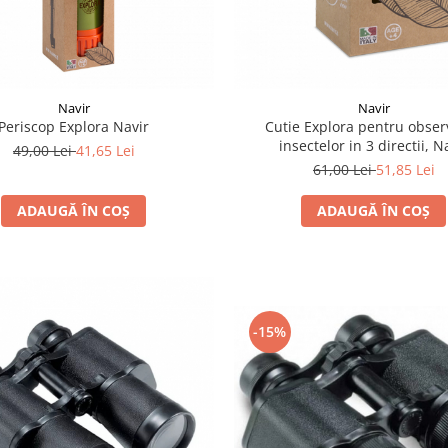
Navir
Navir
Periscop Explora Navir
Cutie Explora pentru obser
insectelor in 3 directii, N
49,00 Lei
41,65 Lei
61,00 Lei
51,85 Lei
ADAUGĂ ÎN COȘ
ADAUGĂ ÎN COȘ
-15%