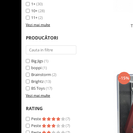
1+
(30)
LEGO Art
10+
(28)
LEGO Creator Expert
11+
(2)
LEGO Architecture
Vezi mai multe
T
LEGO Ideas
PRODUCĂTORI
LEGO Speed Champions
Big Jigs
(1)
boppi
(1)
Brainstorm
(2)
-15%
Brightz
(13)
BS Toys
(17)
Vezi mai multe
RATING
Peste
(7)
Peste
(7)
Peste
(7)