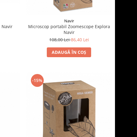
Navir
a Navir
Microscop portabil Zoomescope Explora
Navir
108,00 Lei
86,40 Lei
ADAUGĂ ÎN COȘ
-15%