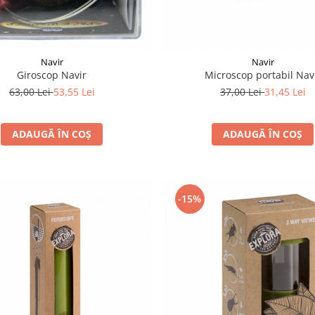
Navir
Navir
Giroscop Navir
Microscop portabil Nav
63,00 Lei
53,55 Lei
37,00 Lei
31,45 Lei
ADAUGĂ ÎN COȘ
ADAUGĂ ÎN COȘ
-15%