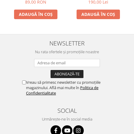
habitat - Geosafari
89,00 RON
190,00 Lei
ADAUGĂ ÎN COȘ
ADAUGĂ ÎN COȘ
NEWSLETTER
Nu rata ofertele și promoțiile noastre
Vreau să primesc newsletter cu promoțiile
magazinului. Află mai multe în
Politica de
Confidentialitate
SOCIAL
Urmărește-ne în social media