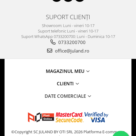
SUPORT CLIENȚI
Showroom: Luni - vineri 10-17
Suport telefonic Luni - vineri 10-17
Suport WhatsApp 0733200700: Luni - Duminica 10-17
0733200700
office@juland.ro
MAGAZINUL MEU
CLIENTI
DATE COMERCIALE
©Copyright SC JULAND BY OTI SRL 2026
Platforma E-commerce