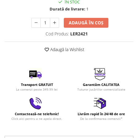
ÎN STOC
LEGO Art
Durată de livrare:
1
LEGO Creator Expert
ADAUGĂ ÎN COȘ
LEGO Architecture
Cod Produs:
LER2421
LEGO Ideas
LEGO Speed Champions
Adaugă la Wishlist
Transport GRATUIT
Garantăm CALITATEA
La comenzi peste 349.99 lei
Tuturor jucăriilor comercializate
Contactează-ne telefonic!
Livrăm rapid în 24/48 de ore
Click aici pentru a ne apela direct.
De la confirmarea comenzii*