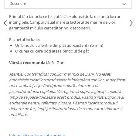
Descriere
Primul tău binoclu ce te ajută să explorezi de la distanţă lucruri
intangibile. Câmpul vizual mare şi factorul de mărire de 6 ori
garantează micului cercetător noi descoperiri.
Pachetul include:
Un binoclu cu lentile din plastic rezistent (35 mm)
O curea cu care poţi ataşa binoclul de gât
Vârsta recomandată
: 3 - 7 ani
Atenţie! Contraindicat copiilor mai mici de 3 ani. Nu lăsaţi
ambalajele jucăriilor/produselor la îndemână copiilor. Îndepărtaţi
orice ambalaj al jucăriei/produsului înainte de a da
jucăria/produsul copilului. Vă rugăm să supravegheaţi copilul în
timp ce se joacă/foloseşte acest produs. Păstraţi instrucţiunile şi
etichetele pentru referinţe viitoare. Păstraţi jucăria/produsul
departe de foc; feriţi jucăria/produsul de temperaturi ridicate şi
umiditate.
Informatii conformitate produs