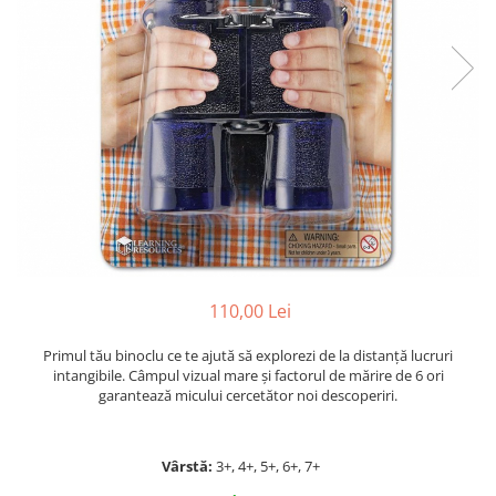
Jocuri cu unicorni
Jucării de baie
LEGO Creator
Jocuri educative pentru
Jocuri cu dinozauri
Jucării de pluș
LEGO Friends
școală/grădiniță
LEGO Ninjago
Agende
LEGO Minecraft
Cărţi de colorat, activități, apa
LEGO DREAMZzz
Accesorii diverse
LEGO Star Wars
LEGO Gabby s Dollhouse
LEGO Harry Potter
LEGO Marvel Super Heroes
LEGO Super Heroes DC
110,00 Lei
LEGO Super Mario
Primul tău binoclu ce te ajută să explorezi de la distanţă lucruri
intangibile. Câmpul vizual mare şi factorul de mărire de 6 ori
LEGO Jurassic World
garantează micului cercetător noi descoperiri.
LEGO Sonic the Hedgehog
LEGO Wicked
Vârstă:
3+, 4+, 5+, 6+, 7+
LEGO Animal Crossing