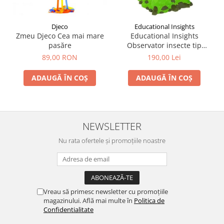
Djeco
Educational Insights
Zmeu Djeco Cea mai mare
Educational Insights
pasăre
Observator insecte tip
habitat - Geosafari
89,00 RON
190,00 Lei
ADAUGĂ ÎN COȘ
ADAUGĂ ÎN COȘ
NEWSLETTER
Nu rata ofertele și promoțiile noastre
Vreau să primesc newsletter cu promoțiile
magazinului. Află mai multe în
Politica de
Confidentialitate