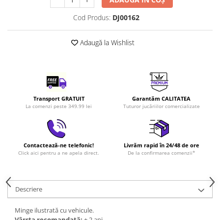
LEGO Art
Cod Produs:
DJ00162
LEGO Creator Expert
LEGO Architecture
Adaugă la Wishlist
LEGO Ideas
LEGO Speed Champions
Transport GRATUIT
Garantăm CALITATEA
La comenzi peste 349.99 lei
Tuturor jucăriilor comercializate
Contactează-ne telefonic!
Livrăm rapid în 24/48 de ore
Click aici pentru a ne apela direct.
De la confirmarea comenzii*
Descriere
Minge ilustrată cu vehicule.
Vârsta recomandată:
+ 2 ani