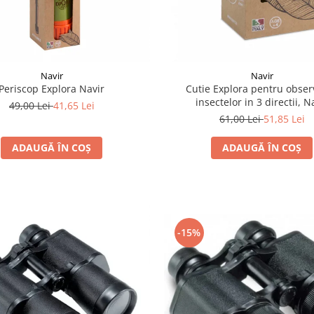
Navir
Navir
Periscop Explora Navir
Cutie Explora pentru obser
insectelor in 3 directii, N
49,00 Lei
41,65 Lei
61,00 Lei
51,85 Lei
ADAUGĂ ÎN COȘ
ADAUGĂ ÎN COȘ
-15%