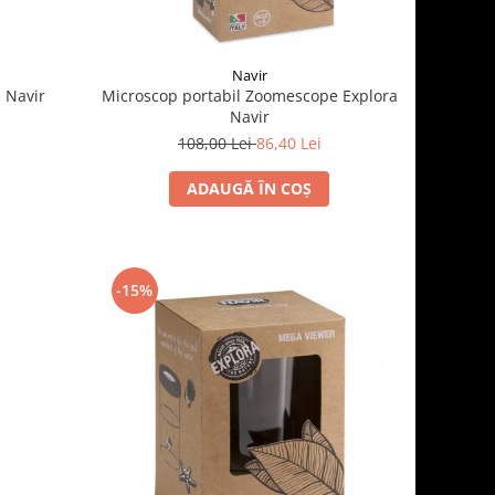
Navir
a Navir
Microscop portabil Zoomescope Explora
Navir
108,00 Lei
86,40 Lei
ADAUGĂ ÎN COȘ
-15%