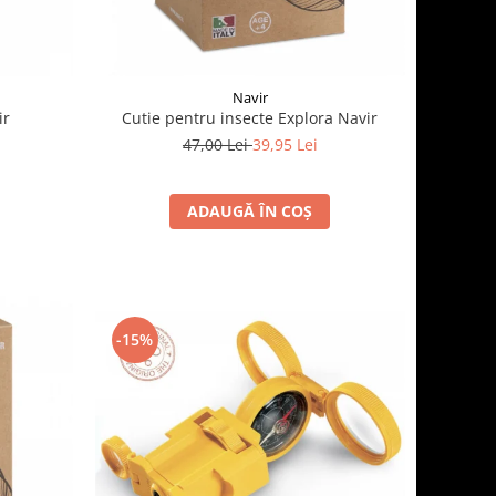
Navir
ir
Cutie pentru insecte Explora Navir
47,00 Lei
39,95 Lei
ADAUGĂ ÎN COȘ
-15%