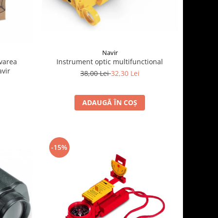
Navir
varea
Instrument optic multifunctional
avir
38,00 Lei
32,30 Lei
ADAUGĂ ÎN COȘ
-15%