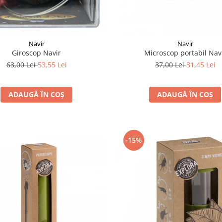
Navir
Navir
Giroscop Navir
Microscop portabil Nav
63,00 Lei
53,55 Lei
37,00 Lei
31,45 Lei
ADAUGĂ ÎN COȘ
ADAUGĂ ÎN COȘ
-15%