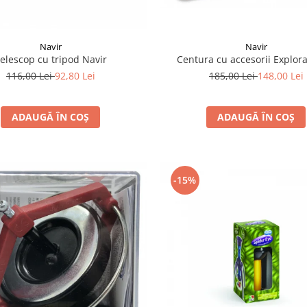
Navir
Navir
elescop cu tripod Navir
Centura cu accesorii Explor
116,00 Lei
92,80 Lei
185,00 Lei
148,00 Lei
ADAUGĂ ÎN COȘ
ADAUGĂ ÎN COȘ
-15%