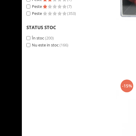
Peste
(7)
Peste
(353)
STATUS STOC
În stoc
(200)
Nu este in stoc
(166)
-15%