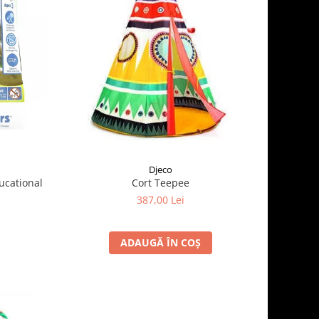
Djeco
ucational
Cort Teepee
387,00 Lei
ADAUGĂ ÎN COȘ