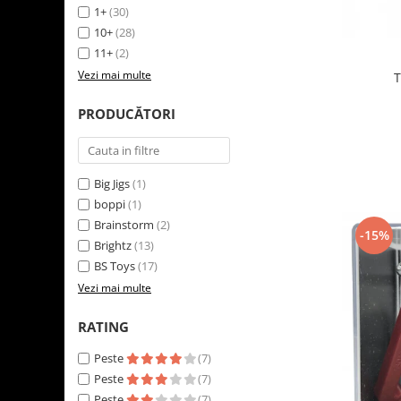
1+
(30)
LEGO Art
10+
(28)
LEGO Creator Expert
11+
(2)
LEGO Architecture
Vezi mai multe
T
LEGO Ideas
PRODUCĂTORI
LEGO Speed Champions
Big Jigs
(1)
boppi
(1)
Brainstorm
(2)
-15%
Brightz
(13)
BS Toys
(17)
Vezi mai multe
RATING
Peste
(7)
Peste
(7)
Peste
(7)