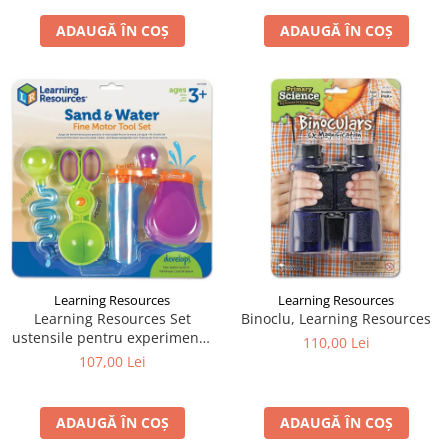
ADAUGĂ ÎN COȘ
ADAUGĂ ÎN COȘ
Learning Resources
Learning Resources
Learning Resources Set
Binoclu, Learning Resources
ustensile pentru experimente
110,00 Lei
- Apă și Nisip
107,00 Lei
ADAUGĂ ÎN COȘ
ADAUGĂ ÎN COȘ