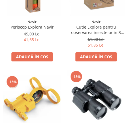
Navir
Navir
Periscop Explora Navir
Cutie Explora pentru
observarea insectelor in 3
49,00 Lei
directii, Navir
61,00 Lei
41,65 Lei
51,85 Lei
ADAUGĂ ÎN COȘ
ADAUGĂ ÎN COȘ
-15%
-15%