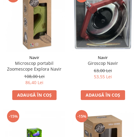
LEGO Art
LEGO Creator Expert
LEGO Architecture
LEGO Ideas
LEGO Speed Champions
Navir
Navir
Giroscop Navir
Microscop portabil
Zoomescope Explora Navir
63,00 Lei
108,00 Lei
53,55 Lei
86,40 Lei
ADAUGĂ ÎN COȘ
ADAUGĂ ÎN COȘ
-15%
-15%