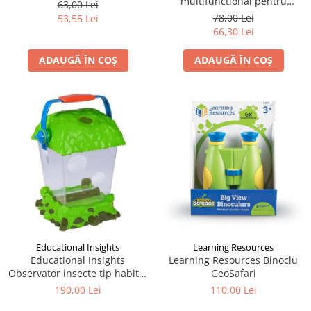
multifunctional pentru
63,00 Lei
drumetii, Navir
78,00 Lei
53,55 Lei
66,30 Lei
ADAUGĂ ÎN COȘ
ADAUGĂ ÎN COȘ
Educational Insights
Learning Resources
Educational Insights
Learning Resources Binoclu
Observator insecte tip habitat
GeoSafari
- Geosafari
190,00 Lei
110,00 Lei