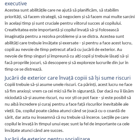
executive
Acestea sunt abilitățile care ne ajută să planificăm, să stabilim
priorități, să facem strategii, să negociem și să facem mai multe sarcini
în acelaşi timp şi sunt cruciale pentru viitorul succes al copilului.
Creativitatea este importantă şi copilul învaţă să-şi folosească
imaginaţia pentru a rezolva probleme și a se distra. Acestea sunt
abilități care trebuie învățate și exersate - și pentru a face acest lucru,
copiii au nevoie de timp petrecut afară cu jucării de exterior. Au
nevoie de timp singuri și împreună cu alți copii și trebuie lăsaţi să-și
facă propriile jocuri, să descopere și să exploreze lucrurile din jur în
timp ce se distrează.
Jucării de exterior care învaţă copiii să îşi sume riscuri
Copiii trebuie să-și asume unele riscuri. Ca părinți, acest lucru ne face
să fim anxioși; vrem ca cei mici să fie în siguranță. Dar dacă nu îi lăsăm
niciodată să-și asume riscuri, nu vor ști ce pot face - și este posibil să
nu aibă încredere și curaj pentru a face față riscurilor inevitabile ale
vieții. Da, copilul poate cădea atunci când se joacă cu o coardă de
sărit, dar asta nu înseamnă că nu trebuie să încerce. Lecţiile pe care
copilul le învaţă în timpul unui eşec sunt la fel de importante ca cele
învăţate atunci când are succes.
Jucării de exterior pentru socializare