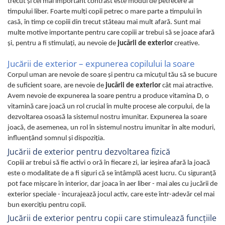
trecut şi cel mai important contrast este modul de petrecere al
timpului liber. Foarte mulţi copii petrec o mare parte a timpului în
casă, în timp ce copiii din trecut stăteau mai mult afară. Sunt mai
multe motive importante pentru care copiii ar trebui să se joace afară
şi, pentru a fi stimulaţi, au nevoie de
jucării de exterior
creative.
Jucării de exterior – expunerea copilului la soare
Corpul uman are nevoie de soare şi pentru ca micuţul tău să se bucure
de suficient soare, are nevoie de
jucării de exterior
cât mai atractive.
Avem nevoie de expunerea la soare pentru a produce vitamina D, o
vitamină care joacă un rol crucial în multe procese ale corpului, de la
dezvoltarea osoasă la sistemul nostru imunitar. Expunerea la soare
joacă, de asemenea, un rol în sistemul nostru imunitar în alte moduri,
influenţând somnul şi dispoziţia.
Jucării de exterior pentru dezvoltarea fizică
Copiii ar trebui să fie activi o oră în fiecare zi, iar ieșirea afară la joacă
este o modalitate de a fi siguri că se întâmplă acest lucru. Cu siguranță
pot face mișcare în interior, dar joaca în aer liber - mai ales cu jucării de
exterior speciale - încurajează jocul activ, care este într-adevăr cel mai
bun exercițiu pentru copii.
Jucării de exterior pentru copii care stimulează funcţiile