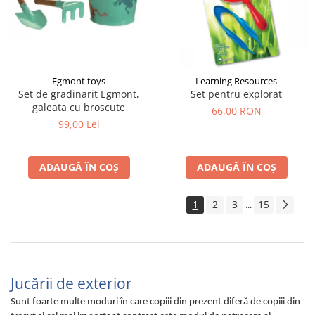
Egmont toys
Learning Resources
Set de gradinarit Egmont,
Set pentru explorat
galeata cu broscute
66,00 RON
99,00 Lei
ADAUGĂ ÎN COȘ
ADAUGĂ ÎN COȘ
1
2
3
15
...
Jucării de exterior
Sunt foarte multe moduri în care copiii din prezent diferă de copiii din