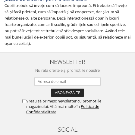
Copiii trebuie să învețe cum să lucreze împreună. Ei trebuie să învețe
să-și facă prieteni, cum să împartă și să coopereze, dar şi cum să
relaționeze cu alte persoane. Dacă interacționează doar în locuri
foarte organizate, cum ar fi școlile, grădiniţele sau echipele sportive,
nu pot să învețe tot ce trebuie să știe despre socializare. Având cele
mai bune jucării de exterior, copiii pot, cu siguranţă, să relaţioneze mai
uşor cu ceilalţi.
NEWSLETTER
Nu rata ofertele și promoțiile noastre
Vreau să primesc newsletter cu promoțiile
magazinului. Află mai multe în
Politica de
Confidentialitate
SOCIAL