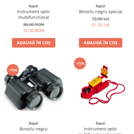
Navir
Navir
Instrument optic
Binoclu negru special
multifunctional
72,00 Lei
38,00 RON
61,20 Lei
32,30 RON
ADAUGĂ ÎN COȘ
ADAUGĂ ÎN COȘ
-15%
-15%
Navir
Navir
Binoclu negru
Instrument optic