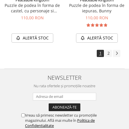
Puzzle de podea în forma de
Puzzle de podea în forma de
castel, cu personaje si
iepuras, Bunny
dragoni, Castle Floor Puzzle
110,00 RON
110,00 RON
ALERTĂ STOC
ALERTĂ STOC
1
2
NEWSLETTER
Nu rata ofertele și promoțiile noastre
Vreau să primesc newsletter cu promoțiile
magazinului. Află mai multe în
Politica de
Confidentialitate