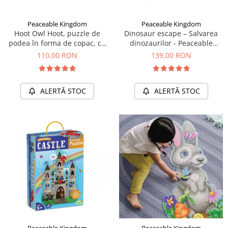
Peaceable Kingdom
Peaceable Kingdom
Hoot Owl Hoot, puzzle de
Dinosaur escape – Salvarea
podea în forma de copac, cu
dinozaurilor - Peaceable
bufnite
Kingdom
110,00 RON
139,00 RON
ALERTĂ STOC
ALERTĂ STOC
Peaceable Kingdom
Peaceable Kingdom