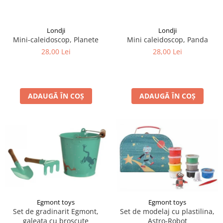
LEGO Art
LEGO Creator Expert
Londji
Londji
Mini-caleidoscop, Planete
Mini caleidoscop, Panda
LEGO Architecture
28,00 Lei
28,00 Lei
LEGO Ideas
LEGO Speed Champions
ADAUGĂ ÎN COȘ
ADAUGĂ ÎN COȘ
Egmont toys
Egmont toys
Set de gradinarit Egmont,
Set de modelaj cu plastilina,
galeata cu broscute
Astro-Robot