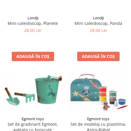
LEGO Art
LEGO Creator Expert
Londji
Londji
Mini-caleidoscop, Planete
Mini caleidoscop, Panda
LEGO Architecture
28,00 Lei
28,00 Lei
LEGO Ideas
LEGO Speed Champions
ADAUGĂ ÎN COȘ
ADAUGĂ ÎN COȘ
Egmont toys
Egmont toys
Set de gradinarit Egmont,
Set de modelaj cu plastilina,
galeata cu broscute
Astro-Robot