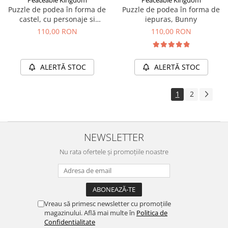
Puzzle de podea în forma de
Puzzle de podea în forma de
castel, cu personaje si
iepuras, Bunny
dragoni, Castle Floor Puzzle
110,00 RON
110,00 RON
ALERTĂ STOC
ALERTĂ STOC
1
2
NEWSLETTER
Nu rata ofertele și promoțiile noastre
Vreau să primesc newsletter cu promoțiile
magazinului. Află mai multe în
Politica de
Confidentialitate