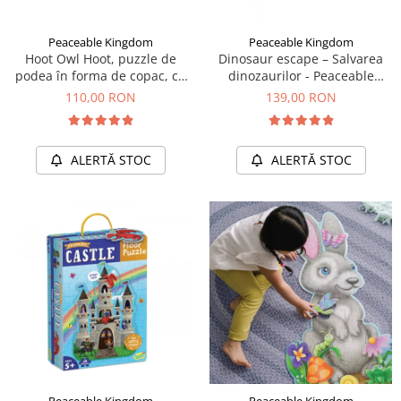
Peaceable Kingdom
Peaceable Kingdom
Hoot Owl Hoot, puzzle de
Dinosaur escape – Salvarea
podea în forma de copac, cu
dinozaurilor - Peaceable
bufnite
Kingdom
110,00 RON
139,00 RON
ALERTĂ STOC
ALERTĂ STOC
Peaceable Kingdom
Peaceable Kingdom