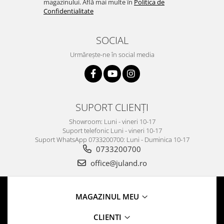
magazinului. Află mai multe în
Politica de
Confidentialitate
SOCIAL
Urmărește-ne în social media
SUPORT CLIENȚI
Showroom: Luni - vineri 10-17
Suport telefonic Luni - vineri 10-17
Suport WhatsApp 0733200700: Luni - Duminica 10-17
0733200700
office@juland.ro
MAGAZINUL MEU
CLIENTI