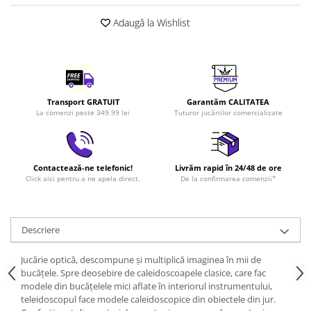
LEGO Art
Adaugă la Wishlist
LEGO Creator Expert
LEGO Architecture
LEGO Ideas
LEGO Speed Champions
Transport GRATUIT
Garantăm CALITATEA
La comenzi peste 349.99 lei
Tuturor jucăriilor comercializate
Contactează-ne telefonic!
Livrăm rapid în 24/48 de ore
Click aici pentru a ne apela direct.
De la confirmarea comenzii*
Descriere
Jucărie optică, descompune şi multiplică imaginea în mii de
bucăţele. Spre deosebire de caleidoscoapele clasice, care fac
modele din bucățelele mici aflate în interiorul instrumentului,
teleidoscopul face modele caleidoscopice din obiectele din jur.