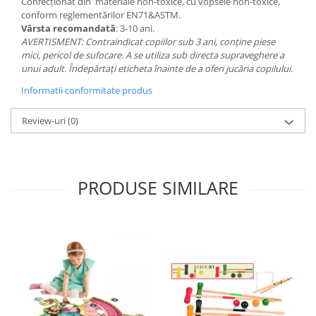
Confecționat din materiale non-toxice, cu vopsele non-toxice,
conform reglementărilor EN71&ASTM.
Vârsta recomandată
: 3-10 ani.
AVERTISMENT: Contraindicat copiilor sub 3 ani, conține piese
mici, pericol de sufocare. A se utiliza sub directa supraveghere a
unui adult. Îndepărtaţi eticheta înainte de a oferi jucăria copilului.
Informatii conformitate produs
Review-uri
(0)
PRODUSE SIMILARE