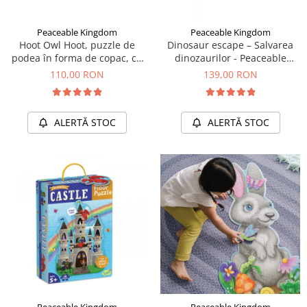
Peaceable Kingdom
Peaceable Kingdom
Hoot Owl Hoot, puzzle de
Dinosaur escape – Salvarea
podea în forma de copac, cu
dinozaurilor - Peaceable
bufnite
Kingdom
110,00 RON
139,00 RON
ALERTĂ STOC
ALERTĂ STOC
Peaceable Kingdom
Peaceable Kingdom