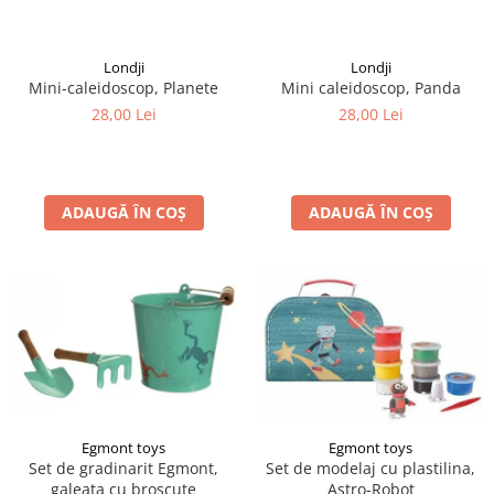
LEGO Art
LEGO Creator Expert
Londji
Londji
Mini-caleidoscop, Planete
Mini caleidoscop, Panda
LEGO Architecture
28,00 Lei
28,00 Lei
LEGO Ideas
LEGO Speed Champions
ADAUGĂ ÎN COȘ
ADAUGĂ ÎN COȘ
Egmont toys
Egmont toys
Set de gradinarit Egmont,
Set de modelaj cu plastilina,
galeata cu broscute
Astro-Robot