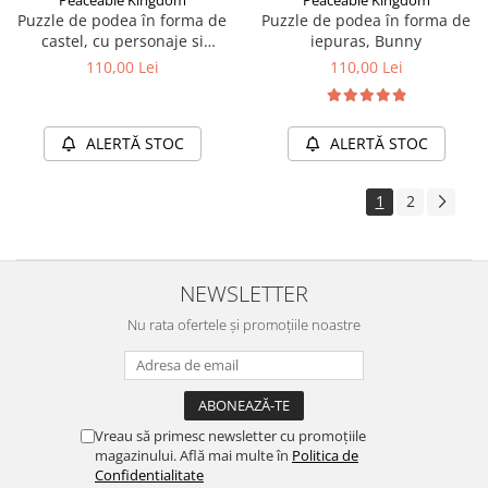
Puzzle de podea în forma de
Puzzle de podea în forma de
castel, cu personaje si
iepuras, Bunny
dragoni, Castle Floor Puzzle
110,00 Lei
110,00 Lei
ALERTĂ STOC
ALERTĂ STOC
1
2
NEWSLETTER
Nu rata ofertele și promoțiile noastre
Vreau să primesc newsletter cu promoțiile
magazinului. Află mai multe în
Politica de
Confidentialitate