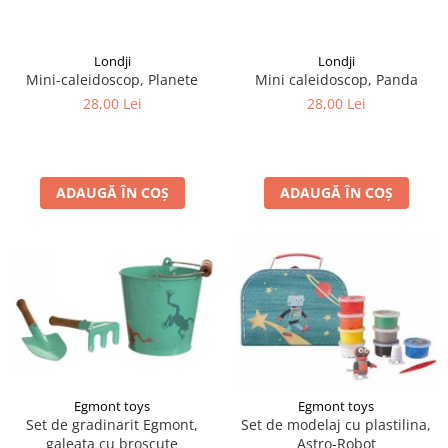
LEGO Art
LEGO Creator Expert
Londji
Londji
Mini-caleidoscop, Planete
Mini caleidoscop, Panda
LEGO Architecture
28,00 Lei
28,00 Lei
LEGO Ideas
LEGO Speed Champions
ADAUGĂ ÎN COȘ
ADAUGĂ ÎN COȘ
Egmont toys
Egmont toys
Set de gradinarit Egmont,
Set de modelaj cu plastilina,
galeata cu broscute
Astro-Robot