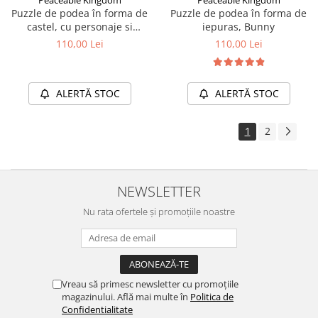
Puzzle de podea în forma de
Puzzle de podea în forma de
castel, cu personaje si
iepuras, Bunny
dragoni, Castle Floor Puzzle
110,00 Lei
110,00 Lei
ALERTĂ STOC
ALERTĂ STOC
1
2
NEWSLETTER
Nu rata ofertele și promoțiile noastre
Vreau să primesc newsletter cu promoțiile
magazinului. Află mai multe în
Politica de
Confidentialitate