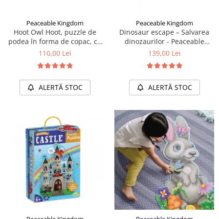
Peaceable Kingdom
Peaceable Kingdom
Hoot Owl Hoot, puzzle de
Dinosaur escape – Salvarea
podea în forma de copac, cu
dinozaurilor - Peaceable
bufnite
Kingdom
110,00 Lei
139,00 Lei
ALERTĂ STOC
ALERTĂ STOC
Peaceable Kingdom
Peaceable Kingdom