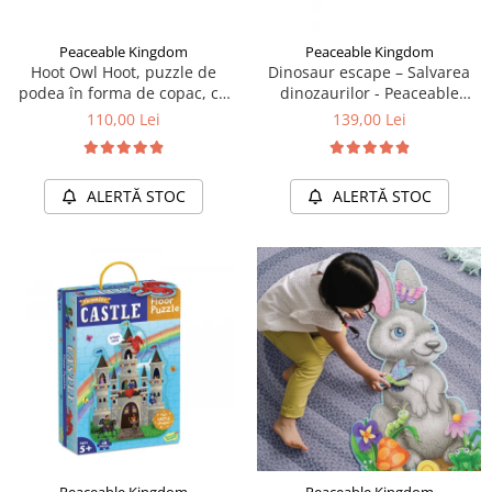
Peaceable Kingdom
Peaceable Kingdom
Hoot Owl Hoot, puzzle de
Dinosaur escape – Salvarea
podea în forma de copac, cu
dinozaurilor - Peaceable
bufnite
Kingdom
110,00 Lei
139,00 Lei
ALERTĂ STOC
ALERTĂ STOC
Peaceable Kingdom
Peaceable Kingdom