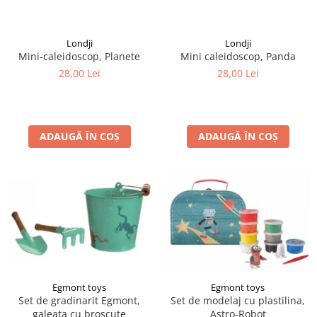
LEGO Art
LEGO Creator Expert
Londji
Londji
Mini-caleidoscop, Planete
Mini caleidoscop, Panda
LEGO Architecture
28,00 Lei
28,00 Lei
LEGO Ideas
LEGO Speed Champions
ADAUGĂ ÎN COȘ
ADAUGĂ ÎN COȘ
Egmont toys
Egmont toys
Set de gradinarit Egmont,
Set de modelaj cu plastilina,
galeata cu broscute
Astro-Robot