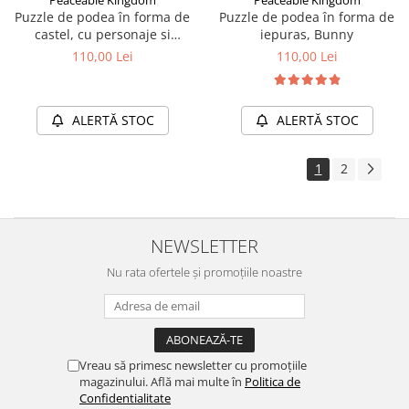
Puzzle de podea în forma de
Puzzle de podea în forma de
castel, cu personaje si
iepuras, Bunny
dragoni, Castle Floor Puzzle
110,00 Lei
110,00 Lei
ALERTĂ STOC
ALERTĂ STOC
1
2
NEWSLETTER
Nu rata ofertele și promoțiile noastre
Vreau să primesc newsletter cu promoțiile
magazinului. Află mai multe în
Politica de
Confidentialitate