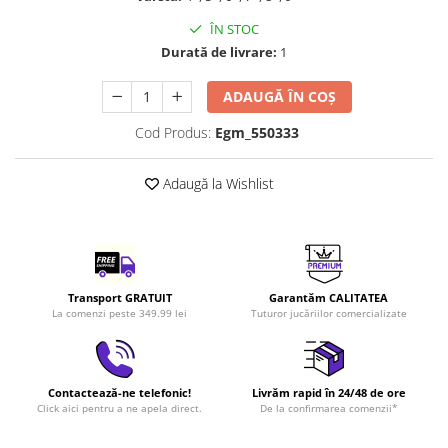
LEGO Art
ÎN STOC
LEGO Creator Expert
Durată de livrare:
1
LEGO Architecture
ADAUGĂ ÎN COȘ
LEGO Ideas
Cod Produs:
Egm_550333
LEGO Speed Champions
Adaugă la Wishlist
Transport GRATUIT
Garantăm CALITATEA
La comenzi peste 349.99 lei
Tuturor jucăriilor comercializate
Contactează-ne telefonic!
Livrăm rapid în 24/48 de ore
Click aici pentru a ne apela direct.
De la confirmarea comenzii*