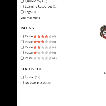
Egmont toys
(8)
LEGO Art
Learning Resources
(2)
LEGO Creator Expert
Lego
(1)
Vezi mai multe
LEGO Architecture
LEGO Ideas
RATING
LEGO Speed Champions
Peste
(6)
Peste
(6)
Peste
(6)
Peste
(6)
Peste
(43)
STATUS STOC
M
În stoc
(17)
Nu este in stoc
(26)