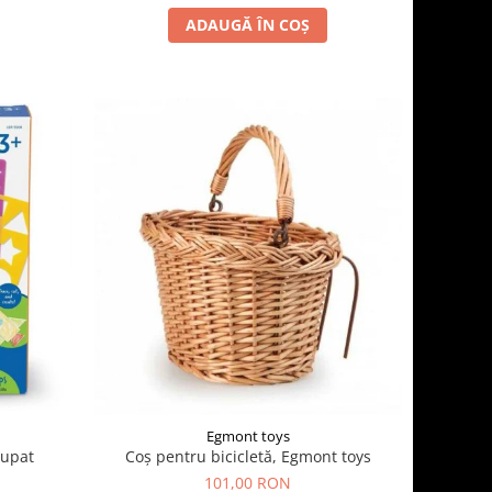
ADAUGĂ ÎN COȘ
Egmont toys
cupat
Coș pentru bicicletă, Egmont toys
101,00 RON