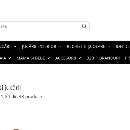
UCĂRII
JUCĂRII EXTERIOR
RECHIZITE ȘCOLARE
IDEI D
AJĂ
MAMA ȘI BEBE
ACCESORII
B2B
BRANDURI
PR
și jucării
1-
24
din
43
produse