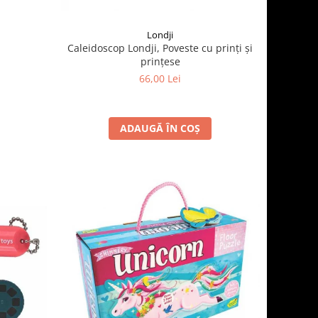
Londji
n
Caleidoscop Londji, Poveste cu prinți și
prințese
66,00 Lei
ADAUGĂ ÎN COȘ