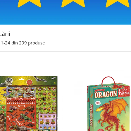
cării
1-
24
din
299
produse