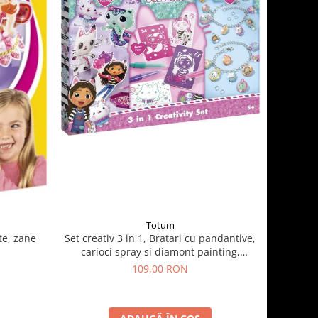
Totum
Set creativ 3 in 1, Bratari cu pandantive,
te, zane
carioci spray si diamont painting,
Gabby's Dollhouse
109,00 RON