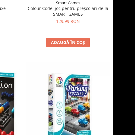
Smart Games
Colour Code, joc pentru preșcolari de la
uxe
SMART GAMES
129,99 RON
ADAUGĂ ÎN COȘ