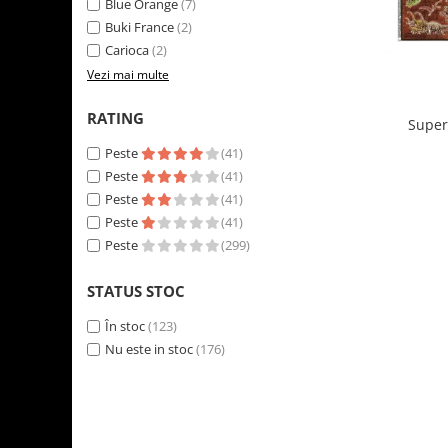
Blue Orange
(7)
LEGO Art
Buki France
(2)
LEGO Creator Expert
Carioca
(2)
Vezi mai multe
LEGO Architecture
LEGO Ideas
RATING
Super
LEGO Speed Champions
Peste
(41)
Peste
(41)
Peste
(41)
Peste
(41)
Peste
(299)
STATUS STOC
În stoc
(123)
Nu este in stoc
(176)