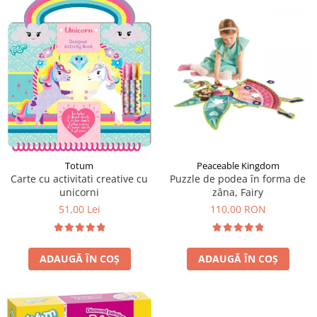
LEGO Art
LEGO Creator Expert
LEGO Architecture
LEGO Ideas
LEGO Speed Champions
Totum
Peaceable Kingdom
Carte cu activitati creative cu
Puzzle de podea în forma de
unicorni
zâna, Fairy
51,00 Lei
110,00 RON
ADAUGĂ ÎN COȘ
ADAUGĂ ÎN COȘ