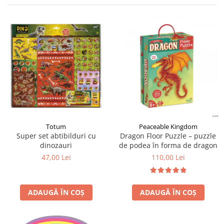
Jocuri cu unicorni
Jucării de baie
LEGO Creator
Jocuri educative pentru
Jocuri cu dinozauri
Jucării de pluș
LEGO Friends
școală/grădiniță
LEGO Ninjago
Agende
LEGO Minecraft
Cărţi de colorat, activități, apa
LEGO DREAMZzz
Accesorii diverse
LEGO Star Wars
LEGO Gabby s Dollhouse
LEGO Harry Potter
LEGO Marvel Super Heroes
Totum
Peaceable Kingdom
Super set abtibilduri cu
Dragon Floor Puzzle – puzzle
LEGO Super Heroes DC
dinozauri
de podea în forma de dragon
LEGO Super Mario
47,00 Lei
110,00 Lei
LEGO Jurassic World
LEGO Sonic the Hedgehog
ADAUGĂ ÎN COȘ
ADAUGĂ ÎN COȘ
LEGO Wicked
LEGO Animal Crossing