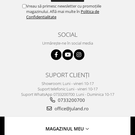
Vreau să primesc newsletter cu promoțiile
magazinului. Află mai multe în
Politica de
Confidentialitate
SOCIAL
Urmărește-ne în social media
SUPORT CLIENȚI
Showroom: Luni - vineri 10-17
Suport telefonic Luni - vineri 10-17
Suport WhatsApp 0733200700: Luni - Duminica 10-17
0733200700
office@juland.ro
MAGAZINUL MEU