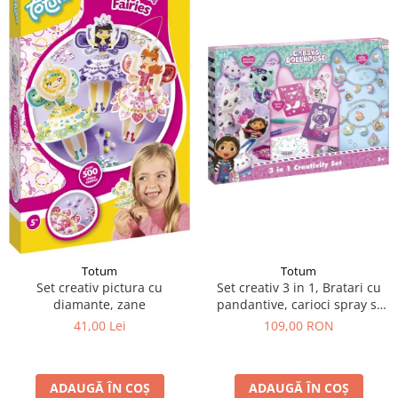
Totum
Totum
Set creativ pictura cu
Set creativ 3 in 1, Bratari cu
diamante, zane
pandantive, carioci spray si
diamont painting, Gabby's
41,00 Lei
109,00 RON
Dollhouse
ADAUGĂ ÎN COȘ
ADAUGĂ ÎN COȘ