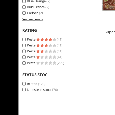
Blue Orange
(7)
LEGO Art
Buki France
(2)
LEGO Creator Expert
Carioca
(2)
Vezi mai multe
LEGO Architecture
LEGO Ideas
RATING
Super
LEGO Speed Champions
Peste
(41)
Peste
(41)
Peste
(41)
Peste
(41)
Peste
(299)
STATUS STOC
În stoc
(123)
Nu este in stoc
(176)