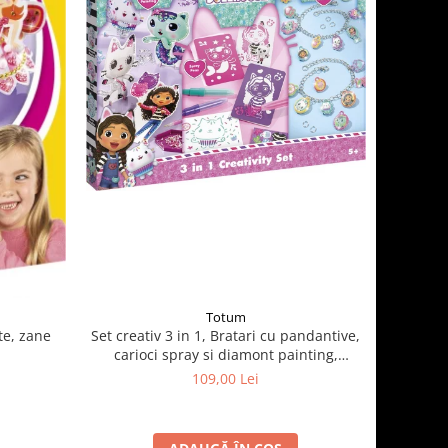
Totum
Set creativ 3 in 1, Bratari cu pandantive,
te, zane
carioci spray si diamont painting,
Gabby's Dollhouse
109,00 Lei