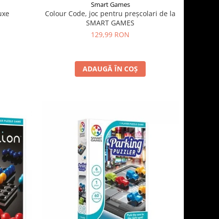
Smart Games
Colour Code, joc pentru preșcolari de la
uxe
SMART GAMES
129,99 RON
ADAUGĂ ÎN COȘ