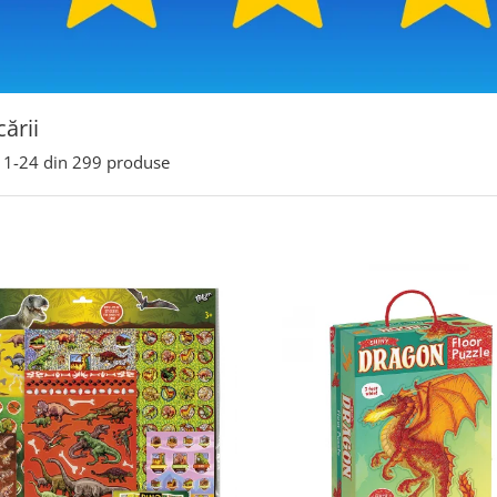
cării
1-
24
din
299
produse