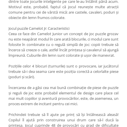
dintre toate jocurile inteligente pe care le-au întâlnit până acum.
Motivul este, probabil, faptul că jocul reuneşte multe atracţii
comune pentru cei de vârstă mică: are castele, cavaleri, poduri şi
obiecte din lemn frumos colorate.
Jocul puzzle Camelot Jr: Caracteristici
Ceea ce face din Camelot Junior un concept de joc puzzle grozav
nu este neapărat modul în care arată blocurile, ci modul care sunt
folosite în combinate cu o regulă simplă de joc: copiii trebuie să
încerce să creeze o cale, astfel încât prinţesa şi cavalerul să ajungă
împreună. Cuburile din lemn sunt colorate şi ușor de manevrat.
Poziţiile celor 4 blocuri (turnurile) sunt o provocare, iar jucătorul
trebuie să-i dea seama care este poziţia corectă a celorlalte piese
(poduri şi scări).
Încercarea de a găsi cea mai bună combinaţie de piese de puzzle
şi reguli de joc este probabil elementul de design care place cel
mai mult copiilor şi aventură provocărilor, este, de asemenea, un
proces extrem de incitant pentru cei mici.
Prichindeii trebuie să îl ajute pe prinţ să îşi întâlnească aleasă!
Copilul îl ajută prin construirea unui drum care să-l ducă la
prinţesa. Jocul cuprinde 48 de provocări cu grad de dificultate