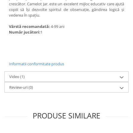
crescător. Camelot Jar. este un excelent mijloc educativ care ajută
copiii să îşi dezvolte spiritul de observaţie, gândirea logică şi
vederea în spaţiu.
Vârstă recomandată:
4-99 ani
Număr jucători:
1
Informatii conformitate produs
Video
(1)
Review-uri
(0)
PRODUSE SIMILARE