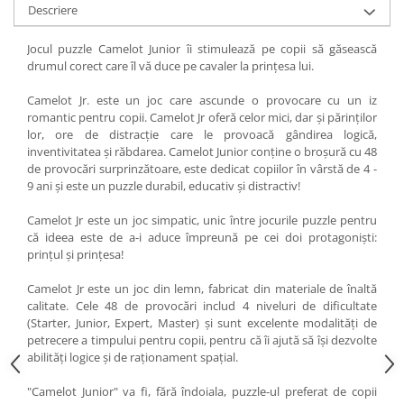
Descriere
Jocul puzzle Camelot Junior îi stimulează pe copii să găsească
drumul corect care îl vă duce pe cavaler la prinţesa lui.
Camelot Jr. este un joc care ascunde o provocare cu un iz
romantic pentru copii. Camelot Jr oferă celor mici, dar şi părinţilor
lor, ore de distracţie care le provoacă gândirea logică,
inventivitatea şi răbdarea. Camelot Junior conţine o broşură cu 48
de provocări surprinzătoare, este dedicat copiilor în vârstă de 4 -
9 ani şi este un puzzle durabil, educativ şi distractiv!
Camelot Jr este un joc simpatic, unic între jocurile puzzle pentru
că ideea este de a-i aduce împreună pe cei doi protagonişti:
prinţul şi prinţesa!
Camelot Jr este un joc din lemn, fabricat din materiale de înaltă
calitate. Cele 48 de provocări includ 4 niveluri de dificultate
(Starter, Junior, Expert, Master) şi sunt excelente modalităţi de
petrecere a timpului pentru copii, pentru că îi ajută să îşi dezvolte
abilităţi logice şi de raţionament spaţial.
"Camelot Junior" va fi, fără îndoiala, puzzle-ul preferat de copii