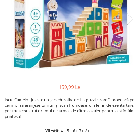
Jocuri cu unicorni
Jucării de baie
LEGO Creator
Jocuri educative pentru
Jocuri cu dinozauri
Jucării de pluș
LEGO Friends
școală/grădiniță
LEGO Ninjago
Agende
LEGO Minecraft
Cărţi de colorat, activități, apa
LEGO DREAMZzz
Accesorii diverse
LEGO Star Wars
LEGO Gabby s Dollhouse
LEGO Harry Potter
LEGO Marvel Super Heroes
LEGO Super Heroes DC
159,99 Lei
LEGO Super Mario
Jocul Camelot Jr. este un joc educativ, de tip puzzle, care îi provoacă pe
cei mici să aranjeze turnuri şi scări frumoase, din lemn de esenţă tare,
LEGO Jurassic World
pentru a construi drumul de urmat de către cavaler pentru a-şi întâlni
LEGO Sonic the Hedgehog
prinţesa!
LEGO Wicked
Vârstă:
4+, 5+, 6+, 7+, 8+
LEGO Animal Crossing