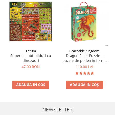
Totum
Peaceable Kingdom
Super set abtibilduri cu
Dragon Floor Puzzle –
dinozauri
puzzle de podea în forma
de dragon
47,00 RON
110,00 Lei
ADAUGĂ ÎN COȘ
ADAUGĂ ÎN COȘ
NEWSLETTER