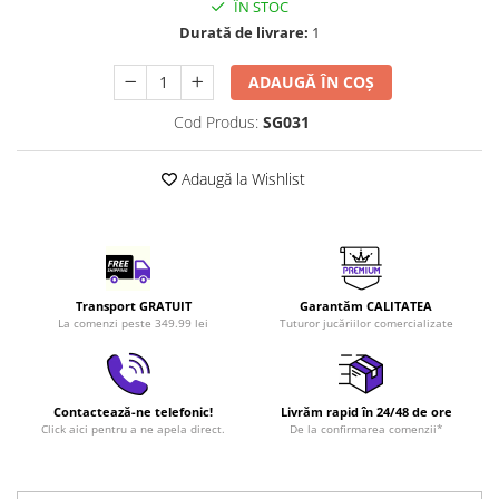
ÎN STOC
LEGO Art
Durată de livrare:
1
LEGO Creator Expert
ADAUGĂ ÎN COȘ
LEGO Architecture
Cod Produs:
SG031
LEGO Ideas
LEGO Speed Champions
Adaugă la Wishlist
Transport GRATUIT
Garantăm CALITATEA
La comenzi peste 349.99 lei
Tuturor jucăriilor comercializate
Contactează-ne telefonic!
Livrăm rapid în 24/48 de ore
Click aici pentru a ne apela direct.
De la confirmarea comenzii*