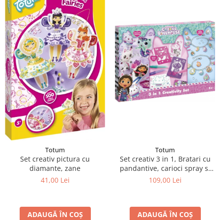
Totum
Totum
Set creativ pictura cu
Set creativ 3 in 1, Bratari cu
diamante, zane
pandantive, carioci spray si
diamont painting, Gabby's
41,00 Lei
109,00 Lei
Dollhouse
ADAUGĂ ÎN COȘ
ADAUGĂ ÎN COȘ