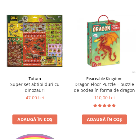
Jocuri cu unicorni
Jucării de baie
LEGO Creator
Jocuri educative pentru
Jocuri cu dinozauri
Jucării de pluș
LEGO Friends
școală/grădiniță
LEGO Ninjago
Agende
LEGO Minecraft
Cărţi de colorat, activități, apa
LEGO DREAMZzz
Accesorii diverse
LEGO Star Wars
LEGO Gabby s Dollhouse
LEGO Harry Potter
LEGO Marvel Super Heroes
Totum
Peaceable Kingdom
Super set abtibilduri cu
Dragon Floor Puzzle – puzzle
LEGO Super Heroes DC
dinozauri
de podea în forma de dragon
LEGO Super Mario
47,00 Lei
110,00 Lei
LEGO Jurassic World
LEGO Sonic the Hedgehog
ADAUGĂ ÎN COȘ
ADAUGĂ ÎN COȘ
LEGO Wicked
LEGO Animal Crossing