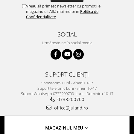
Vreau să primesc newsletter cu promoțiile
magazinului. Află mai multe în
Politica de
Confidentialitate
SOCIAL
Urmărește-ne în social media
SUPORT CLIENȚI
Showroom: Luni - vineri 10-17
Suport telefonic Luni - vineri 10-17
Suport WhatsApp 0733200700: Luni - Duminica 10-17
0733200700
office@juland.ro
MAGAZINUL MEU