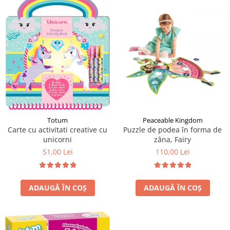
LEGO Art
LEGO Creator Expert
LEGO Architecture
LEGO Ideas
LEGO Speed Champions
Totum
Peaceable Kingdom
Carte cu activitati creative cu
Puzzle de podea în forma de
unicorni
zâna, Fairy
51,00 Lei
110,00 Lei
ADAUGĂ ÎN COȘ
ADAUGĂ ÎN COȘ