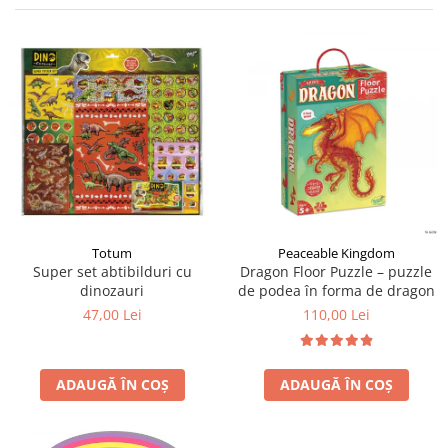
Jocuri cu unicorni
Jucării de baie
LEGO Creator
Jocuri educative pentru
Jocuri cu dinozauri
Jucării de pluș
LEGO Friends
școală/grădiniță
LEGO Ninjago
Agende
LEGO Minecraft
Cărţi de colorat, activități, apa
LEGO DREAMZzz
Accesorii diverse
LEGO Star Wars
LEGO Gabby s Dollhouse
LEGO Harry Potter
LEGO Marvel Super Heroes
Totum
Peaceable Kingdom
Super set abtibilduri cu
Dragon Floor Puzzle – puzzle
LEGO Super Heroes DC
dinozauri
de podea în forma de dragon
LEGO Super Mario
47,00 Lei
110,00 Lei
LEGO Jurassic World
LEGO Sonic the Hedgehog
ADAUGĂ ÎN COȘ
ADAUGĂ ÎN COȘ
LEGO Wicked
LEGO Animal Crossing