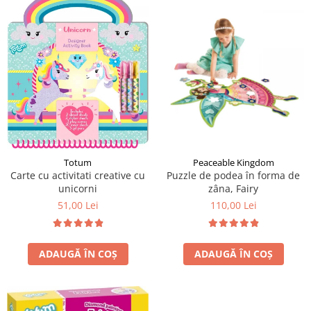
LEGO Art
LEGO Creator Expert
LEGO Architecture
LEGO Ideas
LEGO Speed Champions
Totum
Peaceable Kingdom
Carte cu activitati creative cu
Puzzle de podea în forma de
unicorni
zâna, Fairy
51,00 Lei
110,00 Lei
ADAUGĂ ÎN COȘ
ADAUGĂ ÎN COȘ