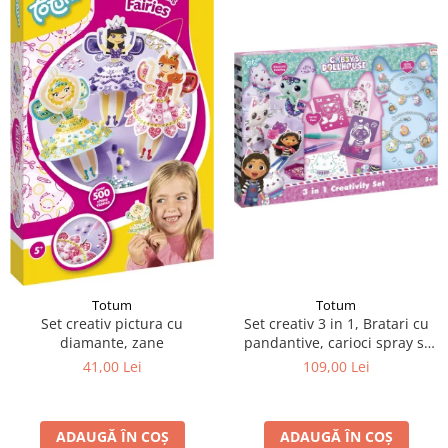
Totum
Totum
Set creativ pictura cu
Set creativ 3 in 1, Bratari cu
diamante, zane
pandantive, carioci spray si
diamont painting, Gabby's
41,00 Lei
109,00 Lei
Dollhouse
ADAUGĂ ÎN COȘ
ADAUGĂ ÎN COȘ