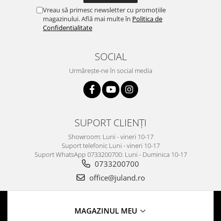
Vreau să primesc newsletter cu promoțiile
magazinului. Află mai multe în
Politica de
Confidentialitate
SOCIAL
Urmărește-ne în social media
SUPORT CLIENȚI
Showroom: Luni - vineri 10-17
Suport telefonic Luni - vineri 10-17
Suport WhatsApp 0733200700: Luni - Duminica 10-17
0733200700
office@juland.ro
MAGAZINUL MEU