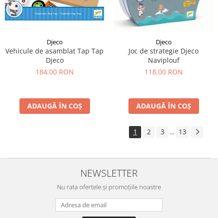
Djeco
Djeco
Vehicule de asamblat Tap Tap
Joc de strategie Djeco
Djeco
Naviplouf
184,00 RON
118,00 RON
ADAUGĂ ÎN COȘ
ADAUGĂ ÎN COȘ
1
2
3
13
...
NEWSLETTER
Nu rata ofertele și promoțiile noastre