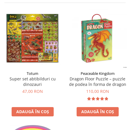
Jocuri cu unicorni
Jucării de baie
LEGO Creator
Jocuri educative pentru
Jocuri cu dinozauri
Jucării de pluș
LEGO Friends
școală/grădiniță
LEGO Ninjago
Agende
LEGO Minecraft
Cărţi de colorat, activități, apa
LEGO DREAMZzz
Accesorii diverse
LEGO Star Wars
LEGO Gabby s Dollhouse
LEGO Harry Potter
LEGO Marvel Super Heroes
Totum
Peaceable Kingdom
Super set abtibilduri cu
Dragon Floor Puzzle – puzzle
LEGO Super Heroes DC
dinozauri
de podea în forma de dragon
LEGO Super Mario
47,00 RON
110,00 RON
LEGO Jurassic World
LEGO Sonic the Hedgehog
ADAUGĂ ÎN COȘ
ADAUGĂ ÎN COȘ
LEGO Wicked
LEGO Animal Crossing