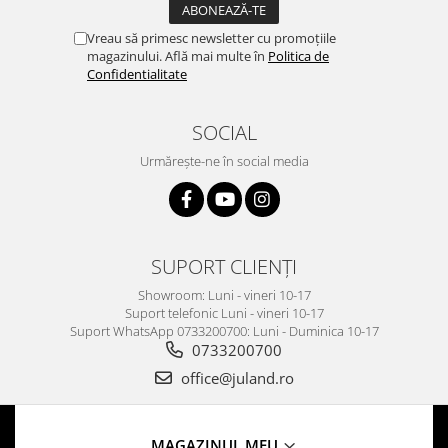
Vreau să primesc newsletter cu promoțiile
magazinului. Află mai multe în
Politica de
Confidentialitate
SOCIAL
Urmărește-ne în social media
SUPORT CLIENȚI
Showroom: Luni - vineri 10-17
Suport telefonic Luni - vineri 10-17
Suport WhatsApp 0733200700: Luni - Duminica 10-17
0733200700
office@juland.ro
MAGAZINUL MEU