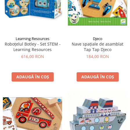
Djeco
Learning Resources
Nave spațiale de asamblat
Roboțelul Botley - Set STEM -
Tap Tap Djeco
Learning Resources
184,00 RON
616,00 RON
ADAUGĂ ÎN COȘ
ADAUGĂ ÎN COȘ