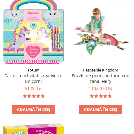
LEGO Art
LEGO Creator Expert
LEGO Architecture
LEGO Ideas
LEGO Speed Champions
Totum
Peaceable Kingdom
Carte cu activitati creative cu
Puzzle de podea în forma de
unicorni
zâna, Fairy
51,00 Lei
110,00 RON
ADAUGĂ ÎN COȘ
ADAUGĂ ÎN COȘ