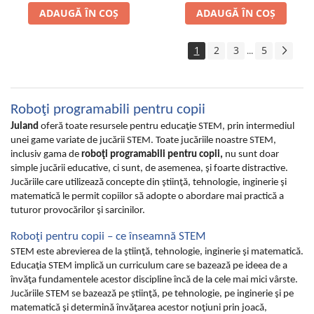
ADAUGĂ ÎN COȘ
ADAUGĂ ÎN COȘ
1
2
3
5
...
Roboţi programabili pentru copii
Juland
oferă toate resursele pentru educaţie STEM, prin intermediul
unei game variate de jucării STEM. Toate jucăriile noastre STEM,
inclusiv gama de
roboţi programabili pentru copii,
nu sunt doar
simple jucării educative, ci sunt, de asemenea, şi foarte distractive.
Jucăriile care utilizează concepte din ştiinţă, tehnologie, inginerie şi
matematică le permit copiilor să adopte o abordare mai practică a
tuturor provocărilor şi sarcinilor.
Roboţi pentru copii – ce înseamnă STEM
STEM este abrevierea de la ştiinţă, tehnologie, inginerie şi matematică.
Educaţia STEM implică un curriculum care se bazează pe ideea de a
învăţa fundamentele acestor discipline încă de la cele mai mici vârste.
Jucăriile STEM se bazează pe ştiinţă, pe tehnologie, pe inginerie şi pe
matematică şi determină învăţarea acestor noţiuni prin joacă,