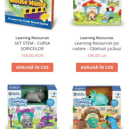
Learning Resources
Learning Resources
SET STEM - CURSA
Learning Resources Joc
ȘORICEILOR
codare - Căţeluşii jucăuşi
168,00 RON
336,00 Lei
ADAUGĂ ÎN COȘ
ADAUGĂ ÎN COȘ