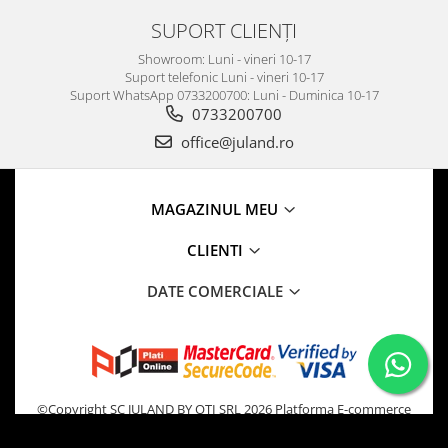
SUPORT CLIENȚI
Showroom: Luni - vineri 10-17
Suport telefonic Luni - vineri 10-17
Suport WhatsApp 0733200700: Luni - Duminica 10-17
0733200700
office@juland.ro
MAGAZINUL MEU
CLIENTI
DATE COMERCIALE
©Copyright SC JULAND BY OTI SRL 2026
Platforma E-commerce
by Gomag