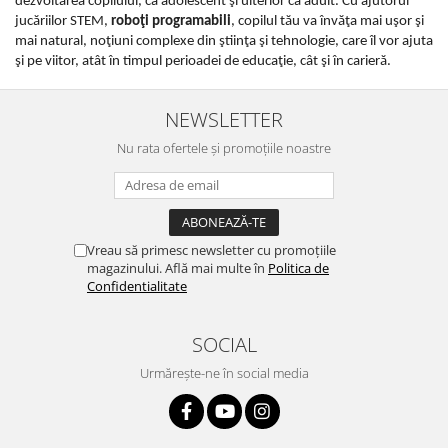
dezvoltarea copilului, ca adolescent şi ulterior ca adult. Cu ajutorul
jucăriilor STEM,
roboţi programabili
, copilul tău va învăţa mai uşor şi
mai natural, noţiuni complexe din ştiinţa şi tehnologie, care îl vor ajuta
şi pe viitor, atât în timpul perioadei de educaţie, cât şi în carieră.
NEWSLETTER
Nu rata ofertele și promoțiile noastre
Vreau să primesc newsletter cu promoțiile
magazinului. Află mai multe în
Politica de
Confidentialitate
SOCIAL
Urmărește-ne în social media