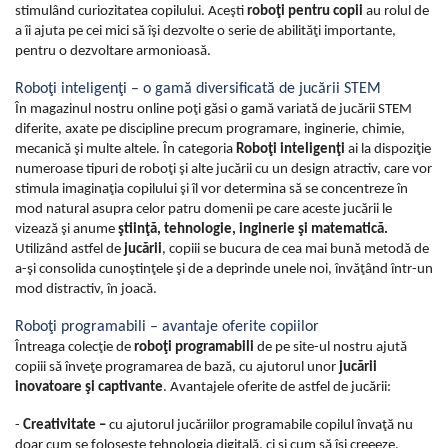
stimulând curiozitatea copilului. Aceşti
roboţi pentru copii
au rolul de
a îi ajuta pe cei mici să îşi dezvolte o serie de abilităţi importante,
pentru o dezvoltare armonioasă.
Roboţi inteligenţi – o gamă diversificată de jucării STEM
În magazinul nostru online poţi găsi o gamă variată de jucării STEM
diferite, axate pe discipline precum programare, inginerie, chimie,
mecanică şi multe altele. În categoria
Roboţi inteligenţi
ai la dispoziţie
numeroase tipuri de roboţi şi alte jucării cu un design atractiv, care vor
stimula imaginaţia copilului şi îl vor determina să se concentreze în
mod natural asupra celor patru domenii pe care aceste jucării le
vizează şi anume
ştiinţă, tehnologie, inginerie şi matematică.
Utilizând astfel de
jucării
, copiii se bucura de cea mai bună metodă de
a-şi consolida cunoştinţele şi de a deprinde unele noi, învăţând într-un
mod distractiv, în joacă.
Roboţi programabili – avantaje oferite copiilor
Întreaga colecţie de
roboţi programabili
de pe site-ul nostru ajută
copiii să înveţe programarea de bază, cu ajutorul unor
jucării
inovatoare şi captivante
. Avantajele oferite de astfel de jucării:
-
Creativitate –
cu ajutorul jucăriilor programabile copilul învaţă nu
doar cum se foloseşte tehnologia digitală, ci şi cum să îşi creeeze,