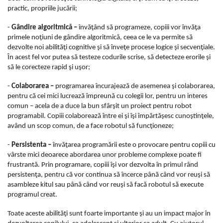
practic, propriile jucării;
-
Gândire algoritmică –
învăţând să programeze, copiii vor învăţa
primele noţiuni de gândire algoritmică, ceea ce le va permite să
dezvolte noi abilităţi cognitive şi să înveţe procese logice şi secvenţiale.
În acest fel vor putea să testeze codurile scrise, să detecteze erorile şi
să le corecteze rapid şi uşor;
-
Colaborarea –
programarea încurajează de asemenea şi colaborarea,
pentru că cei mici lucrează împreună cu colegii lor, pentru un interes
comun – acela de a duce la bun sfârşit un proiect pentru robot
programabil. Copiii colaborează între ei şi îşi împărtăşesc cunoştinţele,
având un scop comun, de a face robotul să funcţioneze;
-
Persistenta –
învăţarea programării este o provocare pentru copiii cu
vârste mici deoarece abordarea unor probleme complexe poate fi
frustrantă. Prin programare, copiii îşi vor dezvolta în primul rând
persistenţa, pentru că vor continua să încerce până când vor reuşi să
asambleze kitul sau până când vor reuşi să facă robotul să execute
programul creat.
Toate aceste abilităţi sunt foarte importante şi au un impact major în