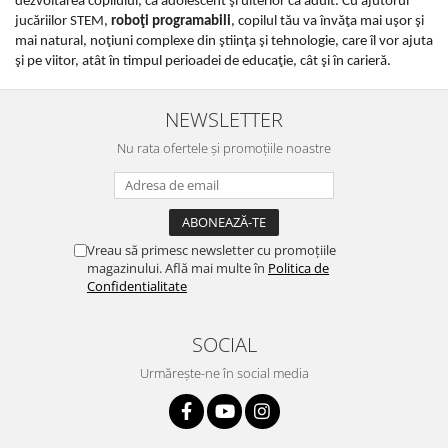
dezvoltarea copilului, ca adolescent şi ulterior ca adult. Cu ajutorul
jucăriilor STEM,
roboţi programabili
, copilul tău va învăţa mai uşor şi
mai natural, noţiuni complexe din ştiinţa şi tehnologie, care îl vor ajuta
şi pe viitor, atât în timpul perioadei de educaţie, cât şi în carieră.
NEWSLETTER
Nu rata ofertele și promoțiile noastre
Vreau să primesc newsletter cu promoțiile
magazinului. Află mai multe în
Politica de
Confidentialitate
SOCIAL
Urmărește-ne în social media