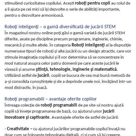
stimulând curiozitatea copilului. Aceşti
roboţi pentru copii
au rolul de
a îi ajuta pe cei mici să îşi dezvolte o serie de abilităţi importante,
pentru o dezvoltare armonioasă.
Roboţi inteligenţi – o gamă diversificată de jucării STEM
În magazinul nostru online poţi găsi o gamă variată de jucării STEM
diferite, axate pe discipline precum programare, inginerie, chimie,
mecanică şi multe altele. În categoria
Roboţi inteligenţi
ai la dispoziţie
numeroase tipuri de roboţi şi alte jucării cu un design atractiv, care vor
stimula imaginaţia copilului şi îl vor determina să se concentreze în
mod natural asupra celor patru domenii pe care aceste jucării le
vizează şi anume
ştiinţă, tehnologie, inginerie şi matematică.
Utilizând astfel de
jucării
, copiii se bucura de cea mai bună metodă de
a-şi consolida cunoştinţele şi de a deprinde unele noi, învăţând într-un
mod distractiv, în joacă.
Roboţi programabili – avantaje oferite copiilor
Întreaga colecţie de
roboţi programabili
de pe site-ul nostru ajută
copiii să înveţe programarea de bază, cu ajutorul unor
jucării
inovatoare şi captivante
. Avantajele oferite de astfel de jucării:
-
Creativitate –
cu ajutorul jucăriilor programabile copilul învaţă nu
doar cum se foloseşte tehnologia digitală, ci şi cum să îşi creeeze,