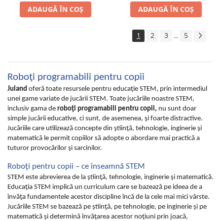
ADAUGĂ ÎN COȘ
ADAUGĂ ÎN COȘ
1
2
3
5
...
Roboţi programabili pentru copii
Juland
oferă toate resursele pentru educaţie STEM, prin intermediul
unei game variate de jucării STEM. Toate jucăriile noastre STEM,
inclusiv gama de
roboţi programabili pentru copii,
nu sunt doar
simple jucării educative, ci sunt, de asemenea, şi foarte distractive.
Jucăriile care utilizează concepte din ştiinţă, tehnologie, inginerie şi
matematică le permit copiilor să adopte o abordare mai practică a
tuturor provocărilor şi sarcinilor.
Roboţi pentru copii – ce înseamnă STEM
STEM este abrevierea de la ştiinţă, tehnologie, inginerie şi matematică.
Educaţia STEM implică un curriculum care se bazează pe ideea de a
învăţa fundamentele acestor discipline încă de la cele mai mici vârste.
Jucăriile STEM se bazează pe ştiinţă, pe tehnologie, pe inginerie şi pe
matematică şi determină învăţarea acestor noţiuni prin joacă,