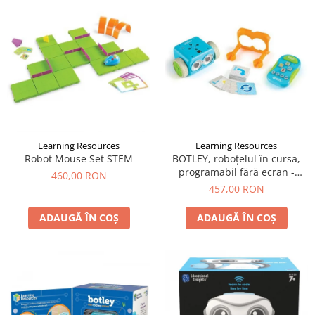
LEGO Art
LEGO Creator Expert
LEGO Architecture
LEGO Ideas
LEGO Speed Champions
Learning Resources
Learning Resources
Robot Mouse Set STEM
BOTLEY, roboțelul în cursa,
programabil fără ecran -
460,00 RON
Learning Resources
457,00 RON
ADAUGĂ ÎN COȘ
ADAUGĂ ÎN COȘ