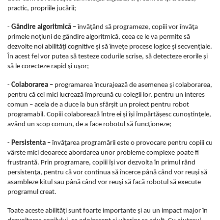
practic, propriile jucării;
-
Gândire algoritmică –
învăţând să programeze, copiii vor învăţa
primele noţiuni de gândire algoritmică, ceea ce le va permite să
dezvolte noi abilităţi cognitive şi să înveţe procese logice şi secvenţiale.
În acest fel vor putea să testeze codurile scrise, să detecteze erorile şi
să le corecteze rapid şi uşor;
-
Colaborarea –
programarea încurajează de asemenea şi colaborarea,
pentru că cei mici lucrează împreună cu colegii lor, pentru un interes
comun – acela de a duce la bun sfârşit un proiect pentru robot
programabil. Copiii colaborează între ei şi îşi împărtăşesc cunoştinţele,
având un scop comun, de a face robotul să funcţioneze;
-
Persistenta –
învăţarea programării este o provocare pentru copiii cu
vârste mici deoarece abordarea unor probleme complexe poate fi
frustrantă. Prin programare, copiii îşi vor dezvolta în primul rând
persistenţa, pentru că vor continua să încerce până când vor reuşi să
asambleze kitul sau până când vor reuşi să facă robotul să execute
programul creat.
Toate aceste abilităţi sunt foarte importante şi au un impact major în