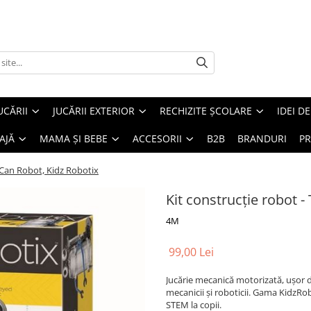
UCĂRII
JUCĂRII EXTERIOR
RECHIZITE ȘCOLARE
IDEI D
AJĂ
MAMA ȘI BEBE
ACCESORII
B2B
BRANDURI
PR
n Can Robot, Kidz Robotix
Kit construcție robot -
4M
99,00 Lei
Jucărie mecanică motorizată, ușor d
mecanicii și roboticii. Gama KidzRob
STEM la copii.