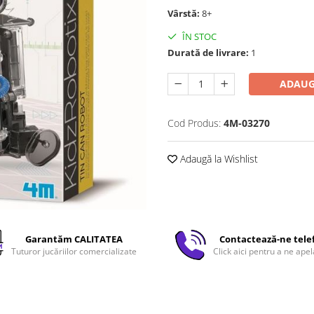
Vârstă:
8+
ÎN STOC
Durată de livrare:
1
ADAUG
Cod Produs:
4M-03270
Adaugă la Wishlist
Garantăm CALITATEA
Contactează-ne tele
Tuturor jucăriilor comercializate
Click aici pentru a ne apel