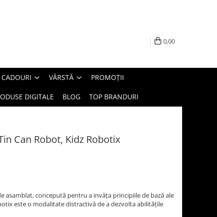
0,00
E CADOURI
VÂRSTĂ
PROMOȚII
ODUSE DIGITALE
BLOG
TOP BRANDURI
 Tin Can Robot, Kidz Robotix
e asamblat, concepută pentru a invăța principiile de bază ale
otix este o modalitate distractivă de a dezvolta abilitățile