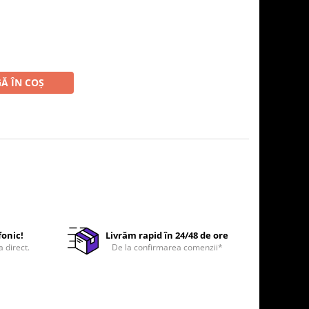
Ă ÎN COȘ
fonic!
Livrăm rapid în 24/48 de ore
a direct.
De la confirmarea comenzii*