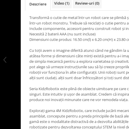
Video
(1)
Review-uri
(0)
Descriere
LEGO Art
LEGO Creator Expert
Transformă o cutie de metal într-un robot care se plimbă și
LEGO Architecture
într-un robot monstru. Trebuie să reciclați o cutie pentru a 
Include componente, accesorii pentru construit robot și in
LEGO Ideas
Necesită 2 baterii AAA (nu sunt incluse)
Dimensiuni cutie produs: 16.50 cm(l) x 6.20 cm(H) x 23.80 
LEGO Speed Champions
Cu toții avem o imagine diferită atunci când ne gândim la u
atâtea forme și dimensiuni câte minți există pentru a-i im
de simpla mecanică pentru a explora varietatea și creativit
pot alege să urmeze instrucțiunile sau să își creeze propriil
roboții vor funcționa în alte configurații. Unii roboți sunt 
alții sunt ciudați, alții sunt doar înfricoșători și toți sunt dist
Seria KidzRobotix este plină de obiecte uimitoare pe care 
singuri. Este intuitiv și ușor de asamblat. Credem că inspira
produce noi inovații minunate care ne vor remodela viața.
Explorați gama 4M KidzRobotix, care include jucării mecan
asamblat, concepute pentru a preda principiile de bază ale m
gamă este o modalitate distractivă de a dezvolta abilitățile 
robotizate pentru dezvoltarea conceptului STEM la nivel d