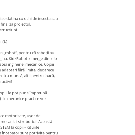
 se clatina cu ochi de insecta sau
finaliza proiectul.
strucțiuni.
cm(L)
n „robot”, pentru că roboții au
agina. KidzRobotix merge dincolo
atea ingineriei mecanice. Copiii
e adaptări fără limite, deoarece
pentru muncă, alții pentru joacă,
ractivi!
copiii le pot pune împreună
țiile mecanice practice vor
ice motorizate, ușor de
ecanicii și roboticii. Această
STEM la copii - Kiturile
e începator sunt potrivite pentru