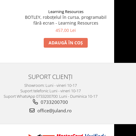
Learning Resources
M
BOTLEY, roboțelul în cursa, programabil
Roboțelul
fără ecran - Learning Resources
457,00 Lei
ADAUGĂ ÎN COȘ
SUPORT CLIENȚI
Showroom: Luni - vineri 10-17
Suport telefonic Luni - vineri 10-17
Suport WhatsApp 0733200700: Luni - Duminica 10-17
0733200700
office@juland.ro