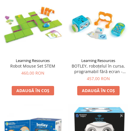
LEGO Art
LEGO Creator Expert
LEGO Architecture
LEGO Ideas
LEGO Speed Champions
Learning Resources
Learning Resources
Robot Mouse Set STEM
BOTLEY, roboțelul în cursa,
programabil fără ecran -
460,00 RON
Learning Resources
457,00 RON
ADAUGĂ ÎN COȘ
ADAUGĂ ÎN COȘ