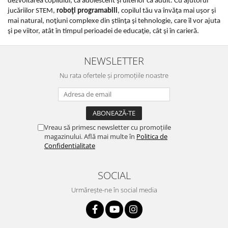
dezvoltarea copilului, ca adolescent şi ulterior ca adult. Cu ajutorul
jucăriilor STEM,
roboţi programabili
, copilul tău va învăţa mai uşor şi
mai natural, noţiuni complexe din ştiinţa şi tehnologie, care îl vor ajuta
şi pe viitor, atât în timpul perioadei de educaţie, cât şi în carieră.
NEWSLETTER
Nu rata ofertele și promoțiile noastre
Vreau să primesc newsletter cu promoțiile
magazinului. Află mai multe în
Politica de
Confidentialitate
SOCIAL
Urmărește-ne în social media