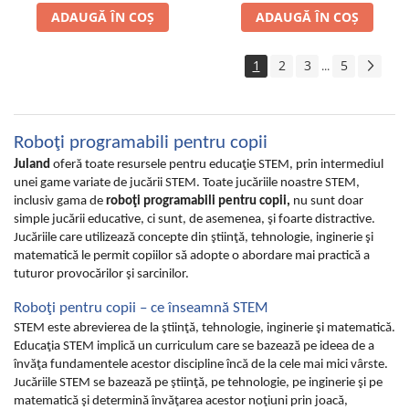
ADAUGĂ ÎN COȘ
ADAUGĂ ÎN COȘ
1
2
3
5
...
Roboţi programabili pentru copii
Juland
oferă toate resursele pentru educaţie STEM, prin intermediul
unei game variate de jucării STEM. Toate jucăriile noastre STEM,
inclusiv gama de
roboţi programabili pentru copii,
nu sunt doar
simple jucării educative, ci sunt, de asemenea, şi foarte distractive.
Jucăriile care utilizează concepte din ştiinţă, tehnologie, inginerie şi
matematică le permit copiilor să adopte o abordare mai practică a
tuturor provocărilor şi sarcinilor.
Roboţi pentru copii – ce înseamnă STEM
STEM este abrevierea de la ştiinţă, tehnologie, inginerie şi matematică.
Educaţia STEM implică un curriculum care se bazează pe ideea de a
învăţa fundamentele acestor discipline încă de la cele mai mici vârste.
Jucăriile STEM se bazează pe ştiinţă, pe tehnologie, pe inginerie şi pe
matematică şi determină învăţarea acestor noţiuni prin joacă,