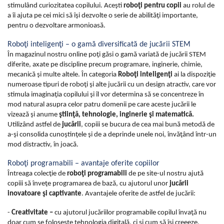
stimulând curiozitatea copilului. Aceşti
roboţi pentru copii
au rolul de
a îi ajuta pe cei mici să îşi dezvolte o serie de abilităţi importante,
pentru o dezvoltare armonioasă.
Roboţi inteligenţi – o gamă diversificată de jucării STEM
În magazinul nostru online poţi găsi o gamă variată de jucării STEM
diferite, axate pe discipline precum programare, inginerie, chimie,
mecanică şi multe altele. În categoria
Roboţi inteligenţi
ai la dispoziţie
numeroase tipuri de roboţi şi alte jucării cu un design atractiv, care vor
stimula imaginaţia copilului şi îl vor determina să se concentreze în
mod natural asupra celor patru domenii pe care aceste jucării le
vizează şi anume
ştiinţă, tehnologie, inginerie şi matematică.
Utilizând astfel de
jucării
, copiii se bucura de cea mai bună metodă de
a-şi consolida cunoştinţele şi de a deprinde unele noi, învăţând într-un
mod distractiv, în joacă.
Roboţi programabili – avantaje oferite copiilor
Întreaga colecţie de
roboţi programabili
de pe site-ul nostru ajută
copiii să înveţe programarea de bază, cu ajutorul unor
jucării
inovatoare şi captivante
. Avantajele oferite de astfel de jucării:
-
Creativitate –
cu ajutorul jucăriilor programabile copilul învaţă nu
doar cum se foloseşte tehnologia digitală, ci şi cum să îşi creeeze,