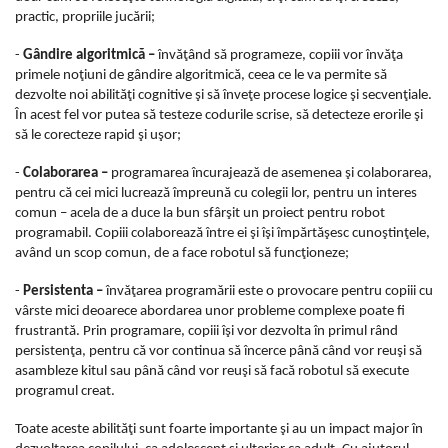
practic, propriile jucării;
-
Gândire algoritmică –
învăţând să programeze, copiii vor învăţa
primele noţiuni de gândire algoritmică, ceea ce le va permite să
dezvolte noi abilităţi cognitive şi să înveţe procese logice şi secvenţiale.
În acest fel vor putea să testeze codurile scrise, să detecteze erorile şi
să le corecteze rapid şi uşor;
-
Colaborarea –
programarea încurajează de asemenea şi colaborarea,
pentru că cei mici lucrează împreună cu colegii lor, pentru un interes
comun – acela de a duce la bun sfârşit un proiect pentru robot
programabil. Copiii colaborează între ei şi îşi împărtăşesc cunoştinţele,
având un scop comun, de a face robotul să funcţioneze;
-
Persistenta –
învăţarea programării este o provocare pentru copiii cu
vârste mici deoarece abordarea unor probleme complexe poate fi
frustrantă. Prin programare, copiii îşi vor dezvolta în primul rând
persistenţa, pentru că vor continua să încerce până când vor reuşi să
asambleze kitul sau până când vor reuşi să facă robotul să execute
programul creat.
Toate aceste abilităţi sunt foarte importante şi au un impact major în