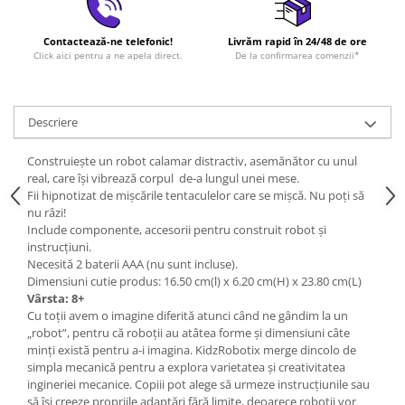
Contactează-ne telefonic!
Livrăm rapid în 24/48 de ore
Click aici pentru a ne apela direct.
De la confirmarea comenzii*
Descriere
Construiește un robot calamar distractiv, asemănător cu unul
real, care își vibrează corpul de-a lungul unei mese.
Fii hipnotizat de mișcările tentaculelor care se mișcă. Nu poți să
nu râzi!
Include componente, accesorii pentru construit robot și
instrucțiuni.
Necesită 2 baterii AAA (nu sunt incluse).
Dimensiuni cutie produs: 16.50 cm(l) x 6.20 cm(H) x 23.80 cm(L)
Vârsta: 8+
Cu toții avem o imagine diferită atunci când ne gândim la un
„robot”, pentru că roboții au atâtea forme și dimensiuni câte
minți există pentru a-i imagina. KidzRobotix merge dincolo de
simpla mecanică pentru a explora varietatea și creativitatea
ingineriei mecanice. Copiii pot alege să urmeze instrucțiunile sau
să își creeze propriile adaptări fără limite, deoarece roboții vor