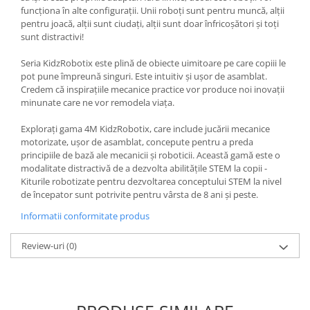
funcționa în alte configurații. Unii roboți sunt pentru muncă, alții
pentru joacă, alții sunt ciudați, alții sunt doar înfricoșători și toți
sunt distractivi!
Seria KidzRobotix este plină de obiecte uimitoare pe care copiii le
pot pune împreună singuri. Este intuitiv și ușor de asamblat.
Credem că inspirațiile mecanice practice vor produce noi inovații
minunate care ne vor remodela viața.
Explorați gama 4M KidzRobotix, care include jucării mecanice
motorizate, ușor de asamblat, concepute pentru a preda
principiile de bază ale mecanicii și roboticii. Această gamă este o
modalitate distractivă de a dezvolta abilitățile STEM la copii -
Kiturile robotizate pentru dezvoltarea conceptului STEM la nivel
de începator sunt potrivite pentru vârsta de 8 ani și peste.
Informatii conformitate produs
Review-uri
(0)