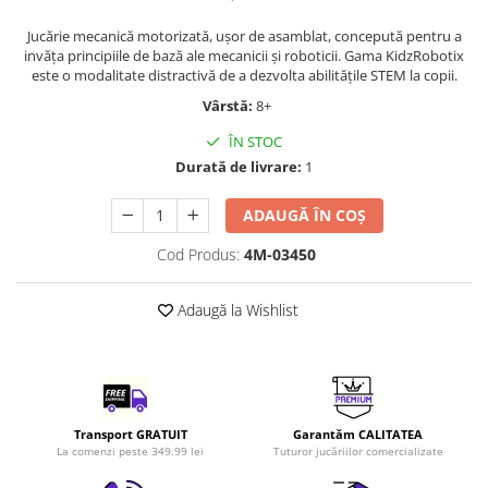
LEGO Art
Jucărie mecanică motorizată, ușor de asamblat, concepută pentru a
LEGO Creator Expert
invăța principiile de bază ale mecanicii și roboticii. Gama KidzRobotix
este o modalitate distractivă de a dezvolta abilitățile STEM la copii.
LEGO Architecture
Vârstă:
8+
LEGO Ideas
ÎN STOC
LEGO Speed Champions
Durată de livrare:
1
ADAUGĂ ÎN COȘ
Cod Produs:
4M-03450
Adaugă la Wishlist
Transport GRATUIT
Garantăm CALITATEA
La comenzi peste 349.99 lei
Tuturor jucăriilor comercializate