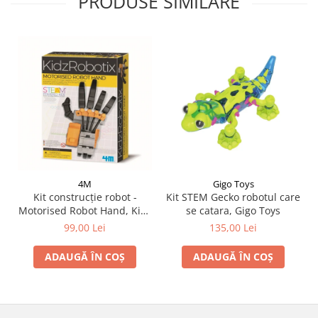
PRODUSE SIMILARE
4M
Gigo Toys
Kit construcție robot -
Kit STEM Gecko robotul care
Motorised Robot Hand, Kidz
se catara, Gigo Toys
Robotix
99,00 Lei
135,00 Lei
ADAUGĂ ÎN COȘ
ADAUGĂ ÎN COȘ