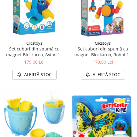
Clicstoys
Clicstoys
Set cuburi din spumă cu
Set cuburi din spumă cu
magnet Blockaroo, Avion 10
magnet Blockaroo, Robot 10
piese
piese
179,00 Lei
179,00 Lei
ALERTĂ STOC
ALERTĂ STOC