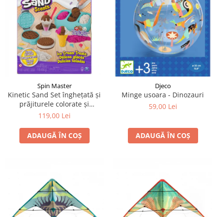
LEGO Art
LEGO Creator Expert
LEGO Architecture
LEGO Ideas
LEGO Speed Champions
Spin Master
Djeco
Kinetic Sand Set înghețată și
Minge usoara - Dinozauri
prăjiturele colorate și
59,00 Lei
parfumate
119,00 Lei
ADAUGĂ ÎN COȘ
ADAUGĂ ÎN COȘ