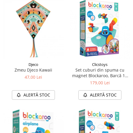
Djeco
Clicstoys
Zmeu Djeco Kawaii
Set cuburi din spuma cu
magnet Blockaroo, Barcă 10
47,00 Lei
piese
179,00 Lei
ALERTĂ STOC
ALERTĂ STOC