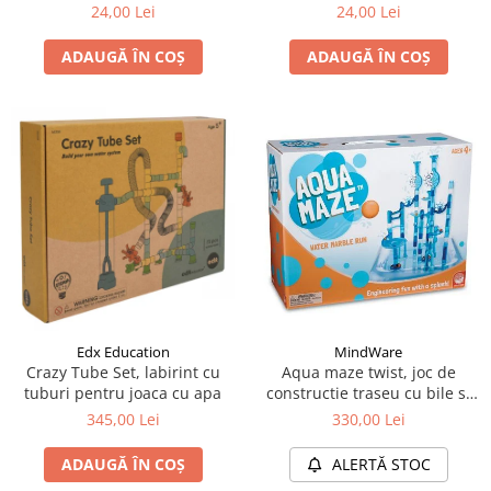
24,00 Lei
24,00 Lei
ADAUGĂ ÎN COȘ
ADAUGĂ ÎN COȘ
Edx Education
MindWare
Crazy Tube Set, labirint cu
Aqua maze twist, joc de
tuburi pentru joaca cu apa
constructie traseu cu bile si
apa
345,00 Lei
330,00 Lei
ADAUGĂ ÎN COȘ
ALERTĂ STOC