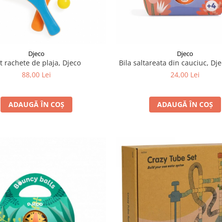
Djeco
Djeco
t rachete de plaja, Djeco
Bila saltareata din cauciuc, Dje
88,00 Lei
24,00 Lei
ADAUGĂ ÎN COȘ
ADAUGĂ ÎN COȘ