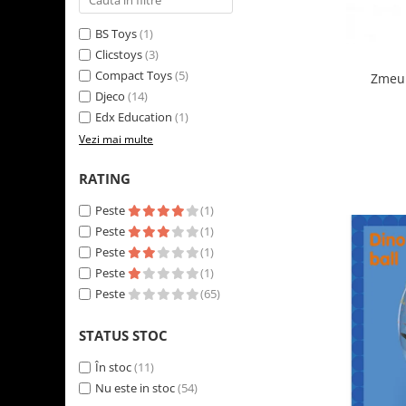
LEGO Art
BS Toys
(1)
LEGO Creator Expert
Clicstoys
(3)
LEGO Architecture
Compact Toys
(5)
Zmeu 
Djeco
(14)
LEGO Ideas
Edx Education
(1)
LEGO Speed Champions
Vezi mai multe
RATING
Peste
(1)
Peste
(1)
Peste
(1)
Peste
(1)
Peste
(65)
STATUS STOC
În stoc
(11)
Nu este in stoc
(54)