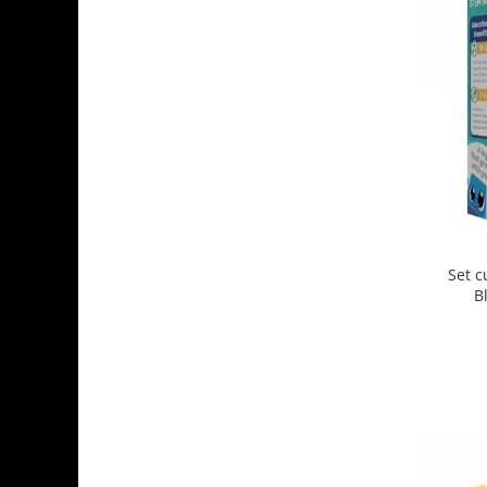
Set 
B