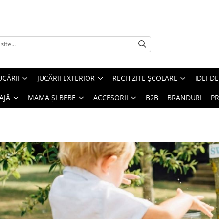
UCĂRII
JUCĂRII EXTERIOR
RECHIZITE ȘCOLARE
IDEI D
AJĂ
MAMA ȘI BEBE
ACCESORII
B2B
BRANDURI
PR