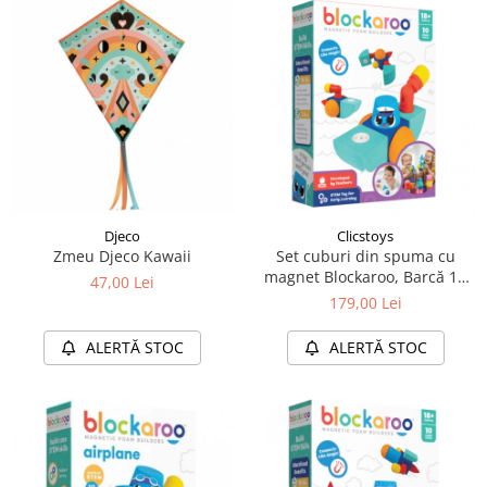
Djeco
Clicstoys
Zmeu Djeco Kawaii
Set cuburi din spuma cu
magnet Blockaroo, Barcă 10
47,00 Lei
piese
179,00 Lei
ALERTĂ STOC
ALERTĂ STOC