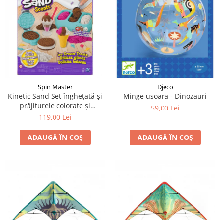
LEGO Art
LEGO Creator Expert
LEGO Architecture
LEGO Ideas
LEGO Speed Champions
Spin Master
Djeco
Kinetic Sand Set înghețată și
Minge usoara - Dinozauri
prăjiturele colorate și
59,00 Lei
parfumate
119,00 Lei
ADAUGĂ ÎN COȘ
ADAUGĂ ÎN COȘ