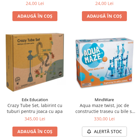
24,00 Lei
24,00 Lei
ADAUGĂ ÎN COȘ
ADAUGĂ ÎN COȘ
Edx Education
MindWare
Crazy Tube Set, labirint cu
Aqua maze twist, joc de
tuburi pentru joaca cu apa
constructie traseu cu bile si
apa
345,00 Lei
330,00 Lei
ADAUGĂ ÎN COȘ
ALERTĂ STOC