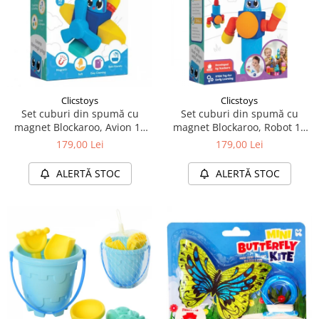
Clicstoys
Clicstoys
Set cuburi din spumă cu
Set cuburi din spumă cu
magnet Blockaroo, Avion 10
magnet Blockaroo, Robot 10
piese
piese
179,00 Lei
179,00 Lei
ALERTĂ STOC
ALERTĂ STOC