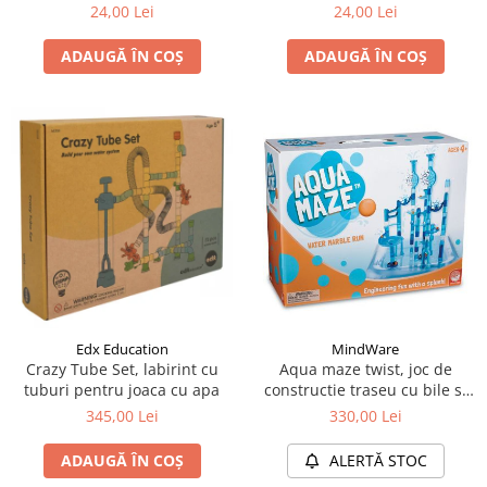
24,00 Lei
24,00 Lei
ADAUGĂ ÎN COȘ
ADAUGĂ ÎN COȘ
Edx Education
MindWare
Crazy Tube Set, labirint cu
Aqua maze twist, joc de
tuburi pentru joaca cu apa
constructie traseu cu bile si
apa
345,00 Lei
330,00 Lei
ADAUGĂ ÎN COȘ
ALERTĂ STOC