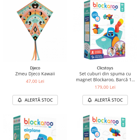
Djeco
Clicstoys
Zmeu Djeco Kawaii
Set cuburi din spuma cu
magnet Blockaroo, Barcă 10
47,00 Lei
piese
179,00 Lei
ALERTĂ STOC
ALERTĂ STOC