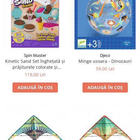
LEGO Art
LEGO Creator Expert
LEGO Architecture
LEGO Ideas
LEGO Speed Champions
Spin Master
Djeco
Kinetic Sand Set înghețată și
Minge usoara - Dinozauri
prăjiturele colorate și
59,00 Lei
parfumate
119,00 Lei
ADAUGĂ ÎN COȘ
ADAUGĂ ÎN COȘ