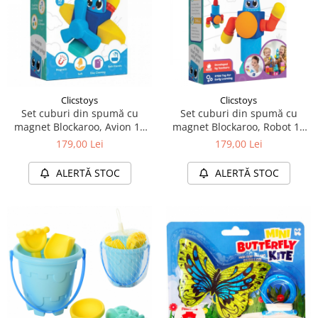
Clicstoys
Clicstoys
Set cuburi din spumă cu
Set cuburi din spumă cu
magnet Blockaroo, Avion 10
magnet Blockaroo, Robot 10
piese
piese
179,00 Lei
179,00 Lei
ALERTĂ STOC
ALERTĂ STOC