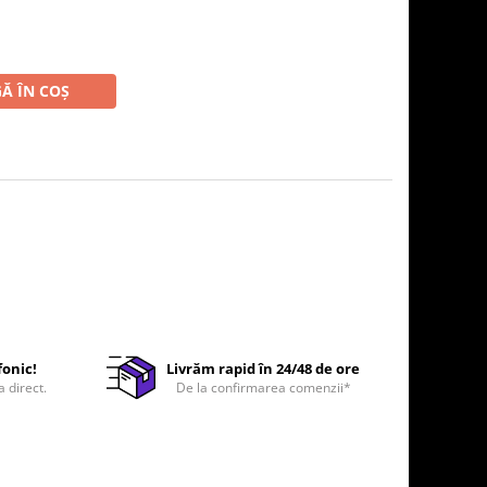
Ă ÎN COȘ
fonic!
Livrăm rapid în 24/48 de ore
a direct.
De la confirmarea comenzii*