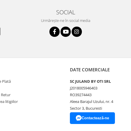
SOCIAL
Urmărește-ne în social media
DATE COMERCIALE
 Plată
SC JULAND BY OTI SRL
J2018005946403
e Retur
RO39274443
a litigiilor
Aleea Barajul Uzului, nr. 4
Sector 3, Bucuresti
Contactează-ne