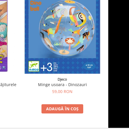
Djeco
ăjiturele
Minge usoara - Dinozauri
Zmeu
59,00 RON
ADAUGĂ ÎN COȘ