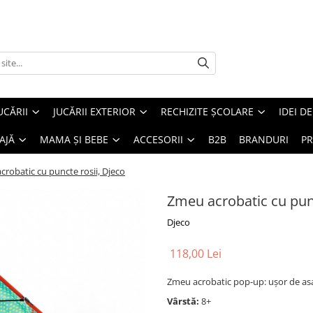
UCĂRII
JUCĂRII EXTERIOR
RECHIZITE ȘCOLARE
IDEI D
AJĂ
MAMA ȘI BEBE
ACCESORII
B2B
BRANDURI
PR
robatic cu puncte rosii, Djeco
Zmeu acrobatic cu punc
Djeco
118,00 Lei
Zmeu acrobatic pop-up: ușor de as
Vârstă:
8+