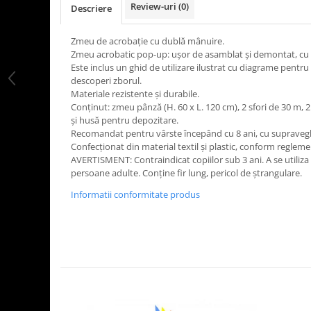
Review-uri
(0)
Descriere
LEGO Art
LEGO Creator Expert
Zmeu de acrobație cu dublă mânuire.
Zmeu acrobatic pop-up: ușor de asamblat și demontat, cu
LEGO Architecture
Este inclus un ghid de utilizare ilustrat cu diagrame pentru 
LEGO Ideas
descoperi zborul.
Materiale rezistente și durabile.
LEGO Speed Champions
Conținut: zmeu pânză (H. 60 x L. 120 cm), 2 sfori de 30 m, 2
și husă pentru depozitare.
Recomandat pentru vârste începând cu 8 ani, cu supraveg
Confecționat din material textil și plastic, conform reglem
AVERTISMENT: Contraindicat copiilor sub 3 ani. A se utiliz
persoane adulte. Conține fir lung, pericol de ștrangulare.
Informatii conformitate produs