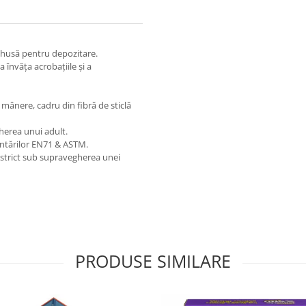
 husă pentru depozitare.
a învăța acrobațiile și a
 mânere, cadru din fibră de sticlă
herea unui adult.
entărilor EN71 & ASTM.
a strict sub supravegherea unei
PRODUSE SIMILARE