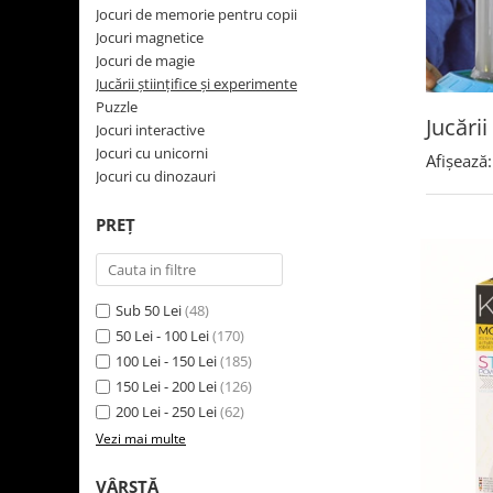
Jocuri cu unicorni
Jucării de baie
LEGO Creator
Jocuri de memorie pentru copii
Jocuri educative pentru
Jocuri cu dinozauri
Jucării de pluș
LEGO Friends
Jocuri magnetice
școală/grădiniță
Jocuri de magie
LEGO Ninjago
Agende
Jucării științifice și experimente
LEGO Minecraft
Puzzle
Cărţi de colorat, activități, apa
Jucării
Jocuri interactive
LEGO DREAMZzz
Accesorii diverse
Jocuri cu unicorni
Afișează:
LEGO Star Wars
Jocuri cu dinozauri
LEGO Gabby s Dollhouse
PREȚ
LEGO Harry Potter
LEGO Marvel Super Heroes
LEGO Super Heroes DC
Sub 50 Lei
(48)
50 Lei - 100 Lei
(170)
LEGO Super Mario
100 Lei - 150 Lei
(185)
LEGO Jurassic World
150 Lei - 200 Lei
(126)
LEGO Sonic the Hedgehog
200 Lei - 250 Lei
(62)
Vezi mai multe
LEGO Wicked
LEGO Animal Crossing
VÂRSTĂ