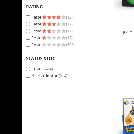
RATING
Peste
(12)
Peste
(12)
Peste
(12)
Joc d
Peste
(12)
Peste
(698)
STATUS STOC
În stoc
(484)
Nu este in stoc
(214)