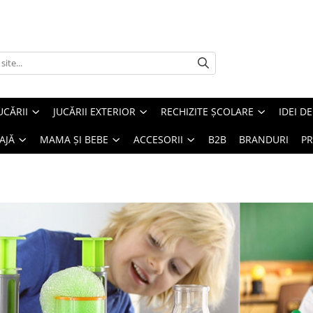
UCĂRII
JUCĂRII EXTERIOR
RECHIZITE ȘCOLARE
IDEI D
AJĂ
MAMA ȘI BEBE
ACCESORII
B2B
BRANDURI
PR