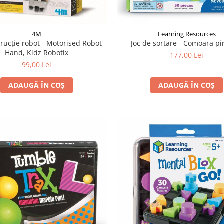
4M
Learning Resources
trucție robot - Motorised Robot
Joc de sortare - Comoara pir
Hand, Kidz Robotix
177,00 Lei
99,00 Lei
ADAUGĂ ÎN COȘ
ADAUGĂ ÎN COȘ