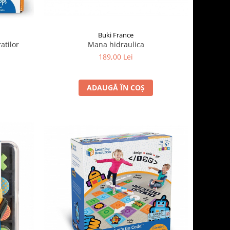
Buki France
atilor
Mana hidraulica
189,00 Lei
ADAUGĂ ÎN COȘ