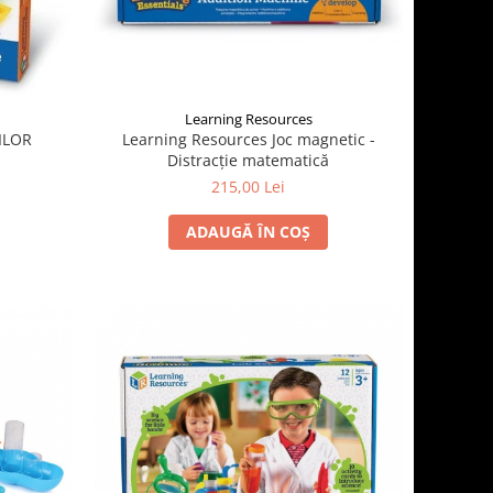
Learning Resources
ILOR
Learning Resources Joc magnetic -
Distracție matematică
215,00 Lei
ADAUGĂ ÎN COȘ