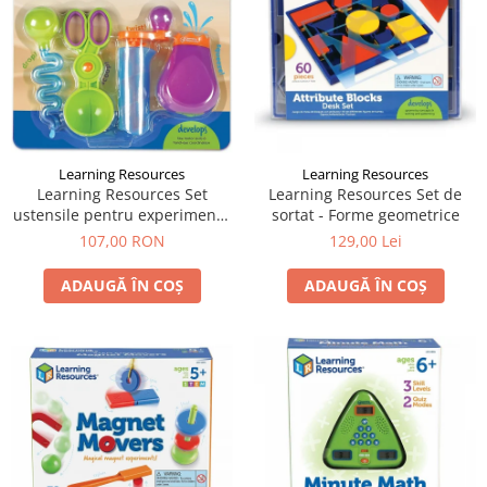
Learning Resources
Learning Resources
Learning Resources Set
Learning Resources Set de
ustensile pentru experimente
sortat - Forme geometrice
- Apă și Nisip
107,00 RON
129,00 Lei
ADAUGĂ ÎN COȘ
ADAUGĂ ÎN COȘ