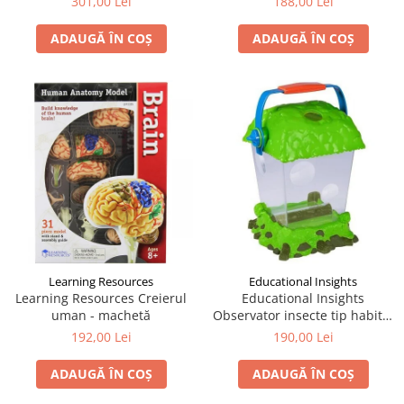
301,00 Lei
188,00 Lei
ADAUGĂ ÎN COȘ
ADAUGĂ ÎN COȘ
Learning Resources
Educational Insights
Learning Resources Creierul
Educational Insights
uman - machetă
Observator insecte tip habitat
- Geosafari
192,00 Lei
190,00 Lei
ADAUGĂ ÎN COȘ
ADAUGĂ ÎN COȘ