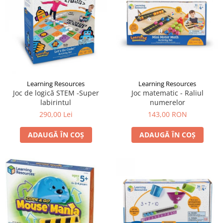
LEGO Art
LEGO Creator Expert
LEGO Architecture
LEGO Ideas
LEGO Speed Champions
Learning Resources
Learning Resources
Joc de logică STEM -Super
Joc matematic - Raliul
labirintul
numerelor
290,00 Lei
143,00 RON
ADAUGĂ ÎN COȘ
ADAUGĂ ÎN COȘ