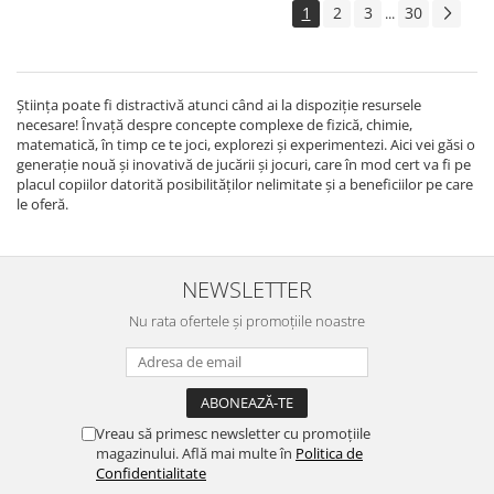
1
2
3
30
...
Știința poate fi distractivă atunci când ai la dispoziție resursele
necesare! Învață despre concepte complexe de fizică, chimie,
matematică, în timp ce te joci, explorezi și experimentezi. Aici vei găsi o
generație nouă și inovativă de jucării și jocuri, care în mod cert va fi pe
placul copiilor datorită posibilităților nelimitate și a beneficiilor pe care
le oferă.
NEWSLETTER
Nu rata ofertele și promoțiile noastre
Vreau să primesc newsletter cu promoțiile
magazinului. Află mai multe în
Politica de
Confidentialitate