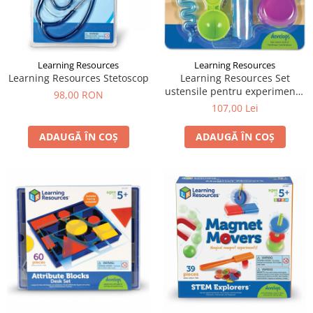
Learning Resources
Learning Resources
Learning Resources Stetoscop
Learning Resources Set
ustensile pentru experimente
98,00 RON
- Apă și Nisip
107,00 Lei
ADAUGĂ ÎN COȘ
ADAUGĂ ÎN COȘ