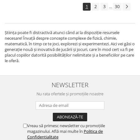
1
2
3
30
...
Știința poate fi distractivă atunci când ai la dispoziție resursele
necesare! Învață despre concepte complexe de fizică, chimie,
matematică, în timp ce te joci, explorezi și experimentezi. Aici vei găsi o
generație nouă și inovativă de jucării și jocuri, care în mod cert va fi pe
placul copiilor datorită posibilităților nelimitate și a beneficiilor pe care
le oferă.
NEWSLETTER
Nu rata ofertele și promoțiile noastre
Vreau să primesc newsletter cu promoțiile
magazinului. Află mai multe în
Politica de
Confidentialitate