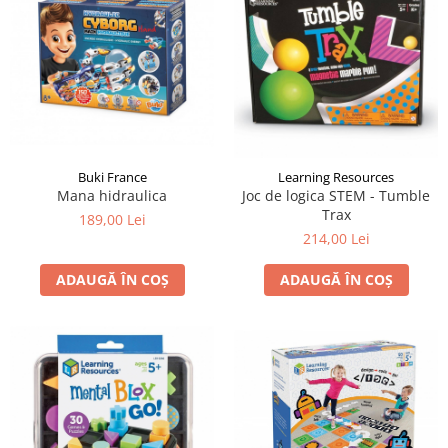
LEGO Art
LEGO Creator Expert
LEGO Architecture
LEGO Ideas
LEGO Speed Champions
Buki France
Learning Resources
Mana hidraulica
Joc de logica STEM - Tumble
Trax
189,00 Lei
214,00 Lei
ADAUGĂ ÎN COȘ
ADAUGĂ ÎN COȘ