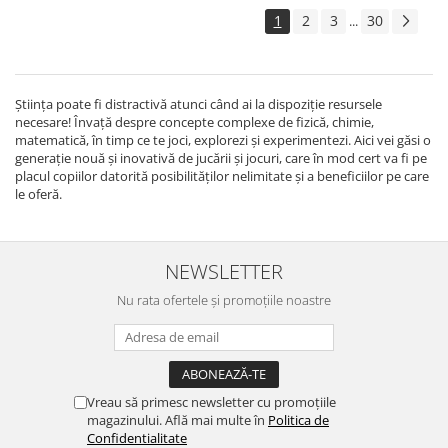
1
2
3
30
...
Știința poate fi distractivă atunci când ai la dispoziție resursele
necesare! Învață despre concepte complexe de fizică, chimie,
matematică, în timp ce te joci, explorezi și experimentezi. Aici vei găsi o
generație nouă și inovativă de jucării și jocuri, care în mod cert va fi pe
placul copiilor datorită posibilităților nelimitate și a beneficiilor pe care
le oferă.
NEWSLETTER
Nu rata ofertele și promoțiile noastre
Vreau să primesc newsletter cu promoțiile
magazinului. Află mai multe în
Politica de
Confidentialitate