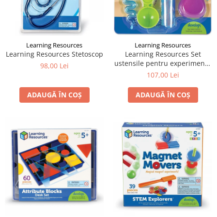
Learning Resources
Learning Resources
Learning Resources Stetoscop
Learning Resources Set
ustensile pentru experimente
98,00 Lei
- Apă și Nisip
107,00 Lei
ADAUGĂ ÎN COȘ
ADAUGĂ ÎN COȘ