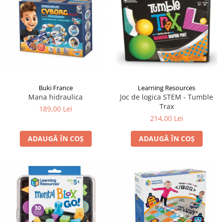
LEGO Art
LEGO Creator Expert
LEGO Architecture
LEGO Ideas
LEGO Speed Champions
Buki France
Learning Resources
Mana hidraulica
Joc de logica STEM - Tumble
Trax
189,00 Lei
214,00 Lei
ADAUGĂ ÎN COȘ
ADAUGĂ ÎN COȘ