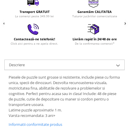
Transport GRATUIT
Garantăm CALITATEA
La comenzi peste 349.99 lei
Tuturor jucăriilor comercializate
Contactează-ne telefonic!
Livrăm rapid în 24/48 de ore
Click aici pentru a ne apela direct.
De la confirmarea comenzii*
Descriere
Piesele de puzzle sunt groase si rezistente, include piese cu forma
unica, specii de dinozauri. Dezvolta recunoasterea vizuala,
motricitatea fina, abilitatile de rezolvare a problemelor si
cognitive. Perfect pentru acasa sau in clasa! Include: 48 de piese
de puzzle, cutie de depozitare cu maner si cordon pentru o
transportare usoara.
Latime puzzle aproximativ 1 m.
Varsta recomandata: 3 ani+
Informatii conformitate produs