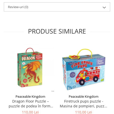
Review-uri
(0)
PRODUSE SIMILARE
Peaceable Kingdom
Peaceable Kingdom
Dragon Floor Puzzle –
Firetruck pups puzzle -
puzzle de podea în forma
Masina de pompieri, puzzle
de dragon
mare de podea
110,00 Lei
110,00 Lei