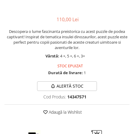
LEGO Art
LEGO Creator Expert
110,00 Lei
LEGO Architecture
Descopera o lume fascinanta preistorica cu acest puzzle de podea
LEGO Ideas
captivant! Inspirat de tematica insulei dinozaurilor, acest puzzle este
LEGO Speed Champions
perfect pentru copiii pasionati de aceste creaturi uimitoare si
aventurile lor.
Vârstă:
4 +, 5 +, 6 +, 3+
STOC EPUIZAT
Durată de livrare:
1
ALERTĂ STOC
Cod Produs:
14347571
Adaugă la Wishlist