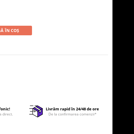
Ă ÎN COȘ
fonic!
Livrăm rapid în 24/48 de ore
a direct.
De la confirmarea comenzii*