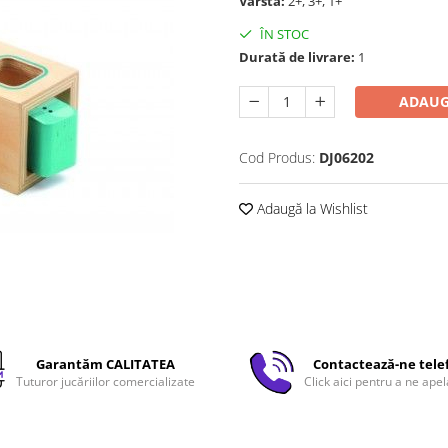
Vârstă:
2+, 3+, 1+
ÎN STOC
Durată de livrare:
1
ADAUG
Cod Produs:
DJ06202
Adaugă la Wishlist
Garantăm CALITATEA
Contactează-ne tele
Tuturor jucăriilor comercializate
Click aici pentru a ne apel