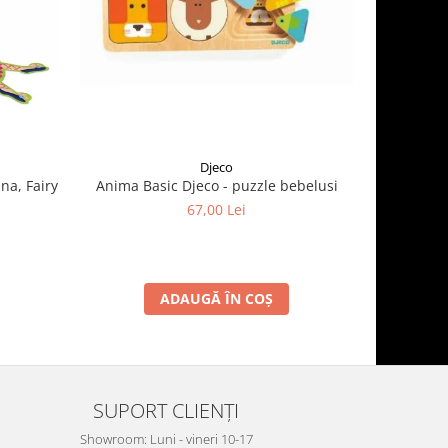
Djeco
na, Fairy
Anima Basic Djeco - puzzle bebelusi
Puzz
67,00 Lei
ADAUGĂ ÎN COȘ
SUPORT CLIENȚI
Showroom: Luni - vineri 10-17