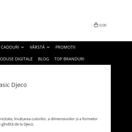
0,00
E CADOURI
VÂRSTĂ
PROMOȚII
ODUSE DIGITALE
BLOG
TOP BRANDURI
asic Djeco
icitate, învățarea culorilor, a dimensiunilor și a formelor
 gîndită de la Djeco.