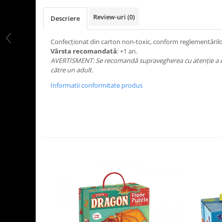
LEGO Art
Review-uri
(0)
Descriere
LEGO Creator Expert
LEGO Architecture
Confecționat din carton non-toxic, conform reglementări
Vârsta recomandată
: +1 an.
LEGO Ideas
AVERTISMENT: Se recomandă supravegherea cu atenție a cop
LEGO Speed Champions
către un adult.
Informatii conformitate produs