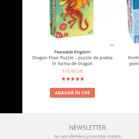
Peaceable Kingdom
Firet
Dragon Floor Puzzle – puzzle de podea
pomp
în forma de dragon
110,00 Lei
ADAUGĂ ÎN COȘ
NEWSLETTER
Nu rata ofertele și promoțiile noastre