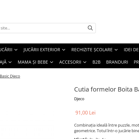
UCĂRII
JUCĂRII EXTERIOR
RECHIZITE ȘCOLARE
IDEI D
AJĂ
MAMA ȘI BEBE
ACCESORII
B2B
BRANDURI
PR
 Basic Djeco
Cutia formelor Boita B
Djeco
91,00 Lei
Combinația ideală între puzzle, motr
geometrice. Totul într-o jucărie bine