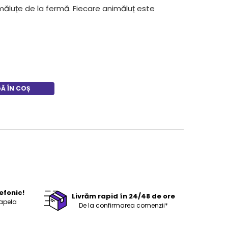
măluțe de la fermă. Fiecare animăluț este
Ă ÎN COȘ
efonic!
Livrăm rapid în 24/48 de ore
 apela
De la confirmarea comenzii*