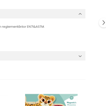
rm reglementărilor EN71&ASTM.