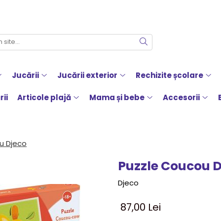
Jucării
Jucării exterior
Rechizite școlare
rii
Articole plajă
Mama și bebe
Accesorii
u Djeco
Puzzle Coucou D
Djeco
87,00 Lei