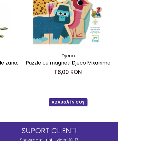
Djeco
de zâna,
Puzzle cu magneti Djeco Mixanimo
Anima
118,00 RON
ADAUGĂ ÎN COȘ
SUPORT CLIENȚI
Showroom: Luni - vineri 10-17