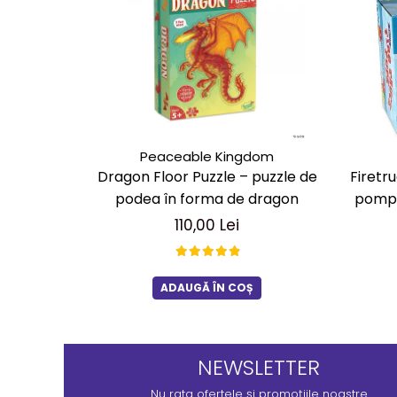
Peaceable Kingdom
Dragon Floor Puzzle – puzzle de
Firetr
podea în forma de dragon
pompi
110,00 Lei
ADAUGĂ ÎN COȘ
NEWSLETTER
Nu rata ofertele și promoțiile noastre