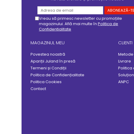
Vreau să primesc newsletter cu promoțiile
magazinului. Află mai multe în
Politica de
Confidentialitate
MAGAZINUL MEU
CLIENTI
Povestea noastră
Metode 
Apariții Juland în presă
Livrare
Termeni și Condiții
Politica
Politica de Confidențialitate
Soluționa
Politica Cookies
ANPC
Contact