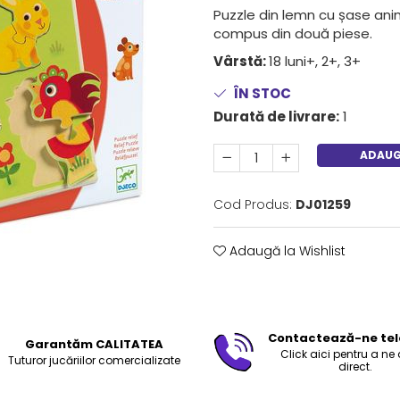
Puzzle din lemn cu șase ani
compus din două piese.
Vârstă:
18 luni+, 2+, 3+
ÎN STOC
Durată de livrare:
1
ADAUG
Cod Produs:
DJ01259
Adaugă la Wishlist
Contactează-ne tel
Garantăm CALITATEA
Click aici pentru a ne
Tuturor jucăriilor comercializate
direct.