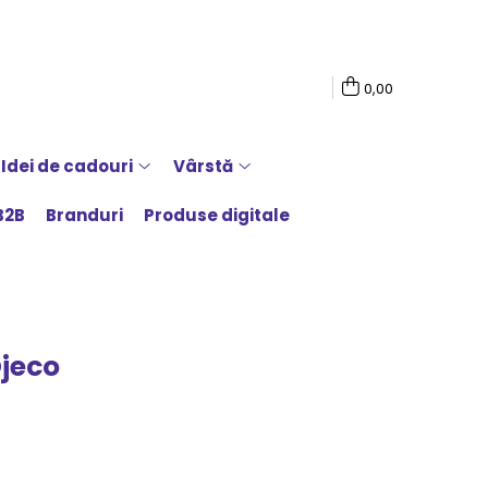
0,00
Idei de cadouri
Vârstă
B2B
Branduri
Produse digitale
jeco