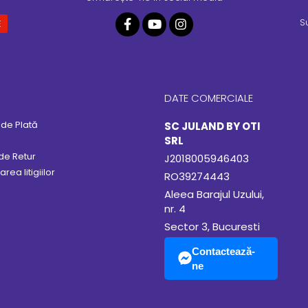
S
DATE COMERCIALE
de Plată
SC JULAND BY OTI
SRL
 de Retur
J2018005946403
rea litigiilor
RO39274443
Aleea Barajul Uzului,
nr. 4
Sector 3, Bucuresti
Contactează-
ne