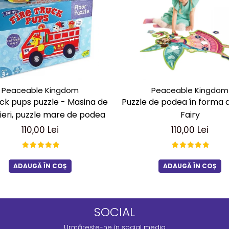
Peaceable Kingdom
Peaceable Kingdom
uck pups puzzle - Masina de
Puzzle de podea în forma 
eri, puzzle mare de podea
Fairy
110,00 Lei
110,00 Lei
ADAUGĂ ÎN COȘ
ADAUGĂ ÎN COȘ
SOCIAL
Urmărește-ne în social media