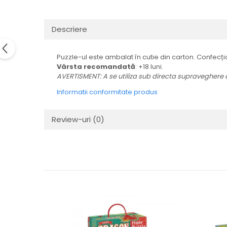
LEGO Art
LEGO Creator Expert
Descriere
LEGO Architecture
LEGO Ideas
Puzzle-ul este ambalat în cutie din carton. Confecț
Vârsta recomandată
: +18 luni.
LEGO Speed Champions
AVERTISMENT: A se utiliza sub directa supraveghere a
Informatii conformitate produs
Review-uri
(0)