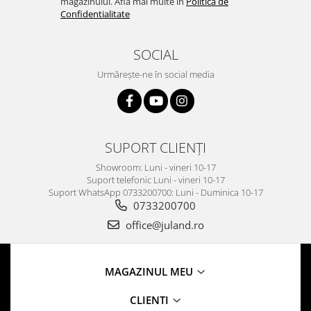
magazinului. Află mai multe în
Politica de
Confidentialitate
SOCIAL
Urmărește-ne în social media
SUPORT CLIENȚI
Showroom: Luni - vineri 10-17
Suport telefonic Luni - vineri 10-17
Suport WhatsApp 0733200700: Luni - Duminica 10-17
0733200700
office@juland.ro
MAGAZINUL MEU
CLIENTI