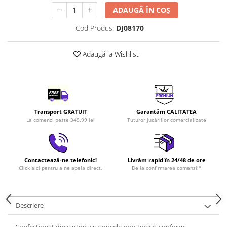
LEGO Art
ADAUGĂ ÎN COȘ
LEGO Creator Expert
Cod Produs:
DJ08170
LEGO Architecture
Adaugă la Wishlist
LEGO Ideas
LEGO Speed Champions
Transport GRATUIT
Garantăm CALITATEA
La comenzi peste 349.99 lei
Tuturor jucăriilor comercializate
Contactează-ne telefonic!
Livrăm rapid în 24/48 de ore
Click aici pentru a ne apela direct.
De la confirmarea comenzii*
Descriere