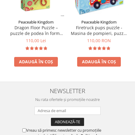
Peaceable Kingdom
Peaceable Kingdom
Dragon Floor Puzzle –
Firetruck pups puzzle -
puzzle de podea în forma
Masina de pompieri, puzzle
de dragon
mare de podea
110,00 Lei
110,00 RON
ADAUGĂ ÎN COȘ
ADAUGĂ ÎN COȘ
NEWSLETTER
Nu rata ofertele și promoțiile noastre
Vreau să primesc newsletter cu promoțiile