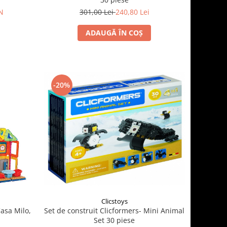
N
301,00 Lei
240,80 Lei
ADAUGĂ ÎN COȘ
-20%
Clicstoys
Set de construit Clicformers- Mini Animal
asa Milo,
Set 30 piese