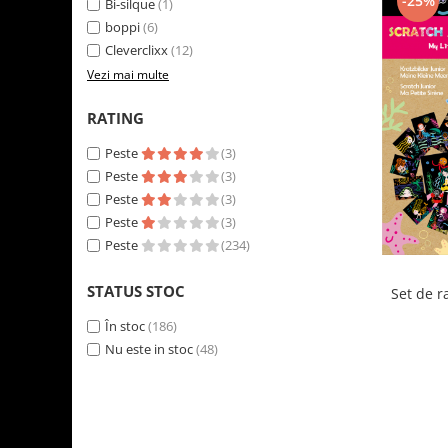
-25%
Bi-silque
(1)
LEGO Art
boppi
(6)
LEGO Creator Expert
Cleverclixx
(12)
Vezi mai multe
LEGO Architecture
LEGO Ideas
RATING
LEGO Speed Champions
Peste
(3)
Peste
(3)
Peste
(3)
Peste
(3)
Peste
(234)
STATUS STOC
Set de r
În stoc
(186)
Nu este in stoc
(48)