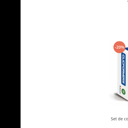
-20%
Set de co