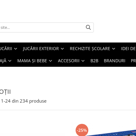
UCĂRII
JUCĂRII EXTERIOR
RECHIZITE ȘCOLARE
IDEI D
AJĂ
MAMA ȘI BEBE
ACCESORII
B2B
BRANDURI
PR
ȚII
1-
24
din
234
produse
-25%