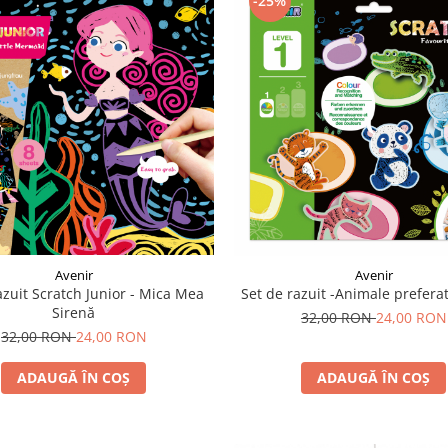
-25%
Avenir
Avenir
azuit Scratch Junior - Mica Mea
Set de razuit -Animale preferat
Sirenă
32,00 RON
24,00 RON
32,00 RON
24,00 RON
ADAUGĂ ÎN COȘ
ADAUGĂ ÎN COȘ