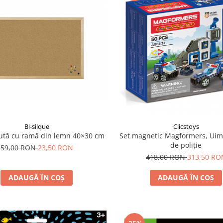
Bi-silque
Clicstoys
ută cu ramă din lemn 40×30 cm
Set magnetic Magformers, Uimi
de poliție
59,00 RON
23,50 RON
418,00 RON
313,50 RO
ADAUGĂ ÎN COȘ
ADAUGĂ ÎN COȘ