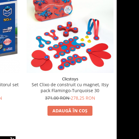
Clicstoys
torul set
Set Clixo de construit cu magnet, Itsy
pack Flamingo-Turquoise 30
N
371,00 RON
278,25 RON
ADAUGĂ ÎN COȘ