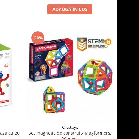
ADAUGĂ ÎN COȘ
-20%
Clicstoys
baza cu 20
Set magnetic de construit- Magformers,
30 piese