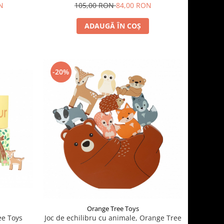
105,00 RON
84,00 RON
N
ADAUGĂ ÎN COȘ
-20%
Orange Tree Toys
ee Toys
Joc de echilibru cu animale, Orange Tree