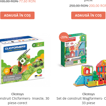
100,00 RON
77,60 RON
250,00 RON
200,00 RO
ADAUGĂ ÎN COȘ
ADAUGĂ ÎN COȘ
-20%
Clicstoys
Clicstoys
nstruit Clicformers- Insecte, 30
Set de construit Magformers- C
piese-corect
33 piese