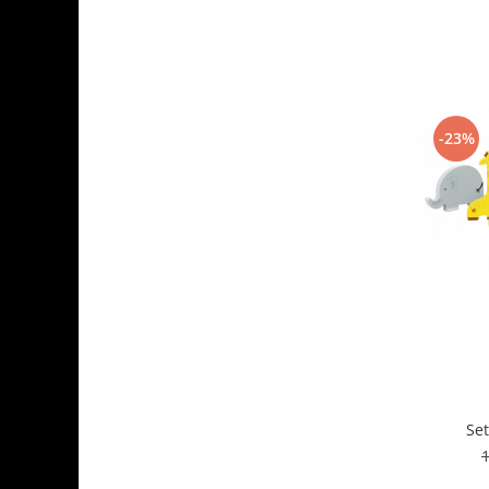
-23%
Set