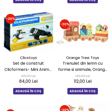
-20%
-20%
Orange Tree Toys
Clicstoys
Trenulet din lemn cu
Set de construit
forme si animale, Orange
Clicformers- Mini Animal
Tree Toys
Set 30 piese
140,00 Lei
105,00 Lei
112,00 Lei
84,00 Lei
ADAUGĂ ÎN COȘ
ADAUGĂ ÎN COȘ
-20%