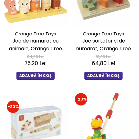
Orange Tree Toys
Orange Tree Toys
Joc de numarat cu
Joc sortator si de
animale, Orange Tree
numarat, Orange Tree
Toys
Toys
94,00 Lei
81,00 Lei
75,20 Lei
64,80 Lei
ADAUGĂ ÎN COȘ
ADAUGĂ ÎN COȘ
-20%
-20%