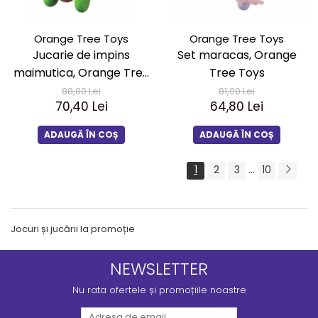
Orange Tree Toys
Orange Tree Toys
Jucarie de impins
Set maracas, Orange
maimutica, Orange Tree
Tree Toys
Toys
88,00 Lei
81,00 Lei
70,40 Lei
64,80 Lei
ADAUGĂ ÎN COȘ
ADAUGĂ ÎN COȘ
...
1
2
3
10
Jocuri și jucării la promoție
NEWSLETTER
Nu rata ofertele și promoțiile noastre