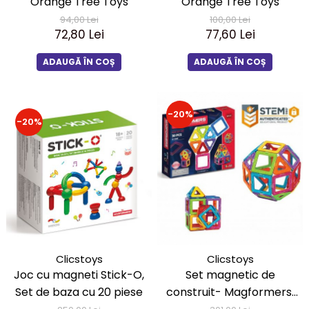
Orange Tree Toys
Orange Tree Toys
94,00 Lei
100,00 Lei
72,80 Lei
77,60 Lei
ADAUGĂ ÎN COȘ
ADAUGĂ ÎN COȘ
-20%
-20%
Clicstoys
Clicstoys
Joc cu magneti Stick-O,
Set magnetic de
Set de baza cu 20 piese
construit- Magformers,