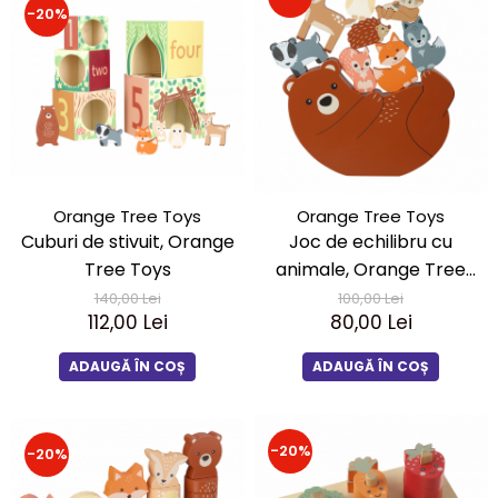
-20%
Orange Tree Toys
Orange Tree Toys
Cuburi de stivuit, Orange
Joc de echilibru cu
Tree Toys
animale, Orange Tree
Toys
140,00 Lei
100,00 Lei
112,00 Lei
80,00 Lei
ADAUGĂ ÎN COȘ
ADAUGĂ ÎN COȘ
-20%
-20%