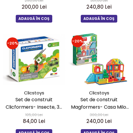
30 piese
250,00 Lei
301,00 Lei
200,00 Lei
240,80 Lei
ADAUGĂ ÎN COȘ
ADAUGĂ ÎN COȘ
-20%
-20%
Clicstoys
Clicstoys
Set de construit
Set de construit
Clicformers- Insecte, 30
Magformers- Casa Milo,
piese-corect
33 piese
105,00 Lei
300,00 Lei
84,00 Lei
240,00 Lei
ADAUGĂ ÎN COȘ
ADAUGĂ ÎN COȘ