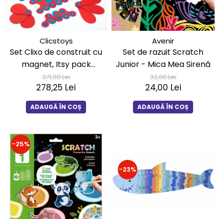
LEGO Art
LEGO Creator Expert
LEGO Architecture
Clicstoys
Avenir
Set Clixo de construit cu
Set de razuit Scratch
LEGO Ideas
magnet, Itsy pack
Junior - Mica Mea Sirenă
LEGO Speed Champions
Flamingo-Turquoise 30
371,00 Lei
32,00 Lei
278,25 Lei
24,00 Lei
ADAUGĂ ÎN COȘ
ADAUGĂ ÎN COȘ
-25%
-23%