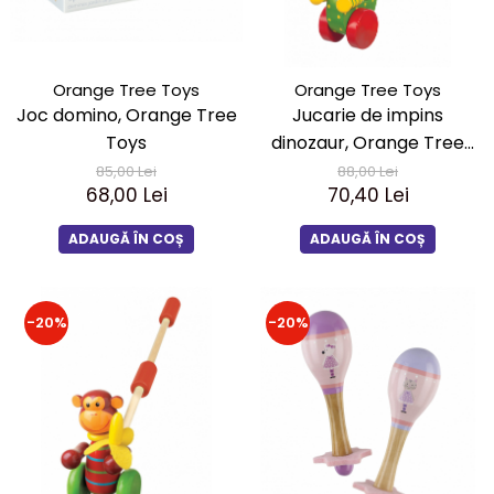
Orange Tree Toys
Orange Tree Toys
Joc domino, Orange Tree
Jucarie de impins
Toys
dinozaur, Orange Tree
Toys
85,00 Lei
88,00 Lei
68,00 Lei
70,40 Lei
ADAUGĂ ÎN COȘ
ADAUGĂ ÎN COȘ
-20%
-20%