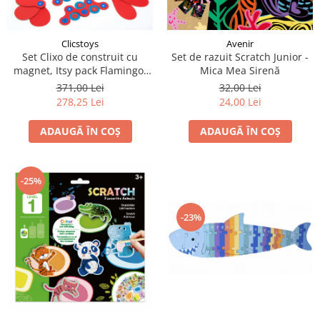
LEGO Art
LEGO Creator Expert
Clicstoys
Avenir
LEGO Architecture
Set Clixo de construit cu
Set de razuit Scratch Junior -
magnet, Itsy pack Flamingo-
Mica Mea Sirenă
LEGO Ideas
Turquoise 30
371,00 Lei
32,00 Lei
LEGO Speed Champions
278,25 Lei
24,00 Lei
ADAUGĂ ÎN COȘ
ADAUGĂ ÎN COȘ
-25%
-23%