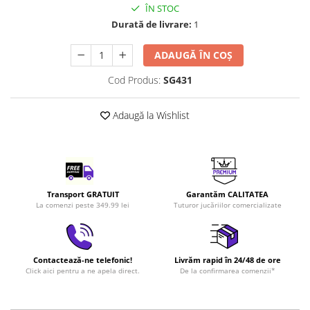
ÎN STOC
LEGO Art
Durată de livrare:
1
LEGO Creator Expert
LEGO Architecture
ADAUGĂ ÎN COȘ
LEGO Ideas
Cod Produs:
SG431
LEGO Speed Champions
Adaugă la Wishlist
Transport GRATUIT
Garantăm CALITATEA
La comenzi peste 349.99 lei
Tuturor jucăriilor comercializate
Contactează-ne telefonic!
Livrăm rapid în 24/48 de ore
Click aici pentru a ne apela direct.
De la confirmarea comenzii*