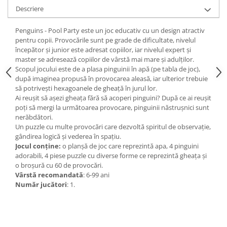
Descriere
Penguins - Pool Party
este un joc educativ cu un design atractiv
pentru copii. Provocările sunt pe grade de dificultate, nivelul
începător și junior este adresat copiilor, iar nivelul expert și
master se adresează copiilor de vârstă mai mare și adulților.
Scopul jocului este de a plasa pinguinii în apă (pe tabla de joc),
după imaginea propusă în provocarea aleasă, iar ulterior trebuie
să potrivești hexagoanele de gheață în jurul lor.
Ai reușit să așezi gheața fără să acoperi pinguini? După ce ai reușit
poți să mergi la următoarea provocare, pinguinii năstrușnici sunt
nerăbdători.
Un puzzle cu multe provocări care dezvoltă spiritul de observație,
gândirea logică și vederea în spațiu.
Jocul conține:
o planșă de joc care reprezintă apa, 4 pinguini
adorabili, 4 piese puzzle cu diverse forme ce reprezintă gheața și
o broșură cu 60 de provocări.
Vârstă recomandată
: 6-99 ani
Număr jucători
: 1.