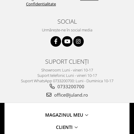
Confidentialitate
SOCIAL
Urmărește-ne în social media
SUPORT CLIENȚI
Showroom: Luni - vineri 10-17
Suport telefonic Luni - vineri 10-17
Suport WhatsApp 0733200700: Luni - Duminica 10-17
0733200700
office@juland.ro
MAGAZINUL MEU
CLIENTI