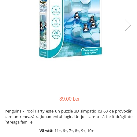
Jocuri cu unicorni
Jucării de baie
LEGO Creator
Jocuri educative pentru
Jocuri cu dinozauri
Jucării de pluș
LEGO Friends
școală/grădiniță
LEGO Ninjago
Agende
LEGO Minecraft
Cărţi de colorat, activități, apa
LEGO DREAMZzz
Accesorii diverse
LEGO Star Wars
LEGO Gabby s Dollhouse
LEGO Harry Potter
LEGO Marvel Super Heroes
LEGO Super Heroes DC
LEGO Super Mario
89,00 Lei
LEGO Jurassic World
Penguins - Pool Party
este un puzzle 3D simpatic, cu 60 de provocări
LEGO Sonic the Hedgehog
care antrenează raționamentul logic. Un joc care o să fie îndrăgit de
întreaga familie.
LEGO Wicked
Vârstă:
11+, 6+, 7+, 8+, 9+, 10+
LEGO Animal Crossing