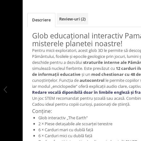
LEGO Art
LEGO Creator Expert
Review-uri
(2)
Descriere
LEGO Architecture
Glob educațional interactiv Pa
LEGO Ideas
misterele planetei noastre!
LEGO Speed Champions
Pentru micii exploratori, acest glob 3D le permite să descop
Pământului, fosilele și epocile geologice prin jocuri, lumini 
deschide pentru a dezvălui
straturile interne ale Pămâ
simulează nucleul fierbinte. Este prevăzut cu
12 carduri i
de informații educative
și un
mod chestionar cu 48 de
cunoștințelor. Funcția de
autocontrol
le permite copiilor 
iar modul „enciclopedie” oferă explicații audio clare, captiv
Redare vocală diponibilă doar în limbile engleză și fr
Un joc STEM recomandat pentru școală sau acasă. Combină 
Cadou ideal pentru copiii curioși, pasionați de știință.
Conține:
Glob interactiv „The Earth”
2 × Piese detașabile ale scoarței terestre
6 × Carduri mari cu dublă față
6 × Carduri mici cu dublă față