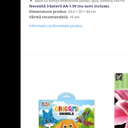
Bază cu funcții interactive (audio, quiz, lumină) EN/FR
Necesită 3 baterii AA-1.5V
(nu sunt incluse).
Dimensiune produs:
24,4 × 20 × 44 cm
Vârstă recomandată:
+6 ani
Informatii conformitate produs