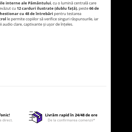
ile interne ale Pământului
, cu o lumină centrală care
revăzut cu
12 carduri ilustrate (dublu față)
, peste
66 de
estionar cu 48 de întrebări
pentru testarea
rol
le permite copiilor să verifice singuri răspunsurile, iar
 audio clare, captivante și ușor de înțeles.
fonic!
Livrăm rapid în 24/48 de ore
a direct.
De la confirmarea comenzii*