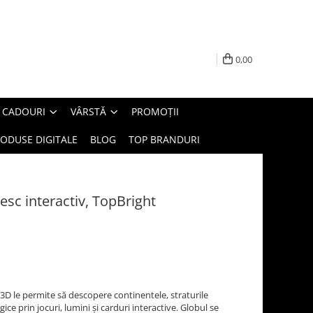
0,00
E CADOURI
VÂRSTĂ
PROMOȚII
ODUSE DIGITALE
BLOG
TOP BRANDURI
sc interactiv, TopBright
 3D le permite să descopere continentele, straturile
ice prin jocuri, lumini și carduri interactive. Globul se