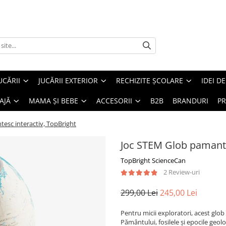
UCĂRII
JUCĂRII EXTERIOR
RECHIZITE ȘCOLARE
IDEI D
AJĂ
MAMA ȘI BEBE
ACCESORII
B2B
BRANDURI
PR
esc interactiv, TopBright
Joc STEM Glob pamante
TopBright ScienceCan
2 Review-uri
299,00 Lei
245,00 Lei
Pentru micii exploratori, acest glob
Pământului, fosilele și epocile geolog