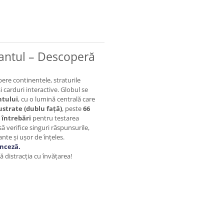
mantul – Descoperă
ere continentele, straturile
și carduri interactive. Globul se
ntului
, cu o lumină centrală care
lustrate (dublu față)
, peste
66
 întrebări
pentru testarea
să verifice singuri răspunsurile,
ante și ușor de înțeles.
anceză.
distracția cu învățarea!