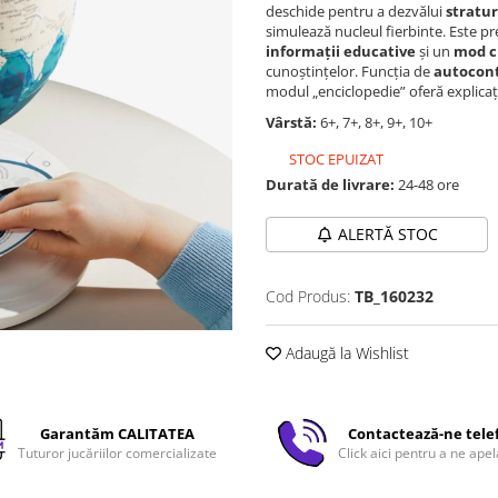
deschide pentru a dezvălui
stratur
simulează nucleul fierbinte. Este p
informații educative
și un
mod ch
cunoștințelor. Funcția de
autocont
modul „enciclopedie” oferă explicații
Vârstă:
6+, 7+, 8+, 9+, 10+
STOC EPUIZAT
Durată de livrare:
24-48 ore
ALERTĂ STOC
Cod Produs:
TB_160232
Adaugă la Wishlist
Garantăm CALITATEA
Contactează-ne tele
Tuturor jucăriilor comercializate
Click aici pentru a ne apel