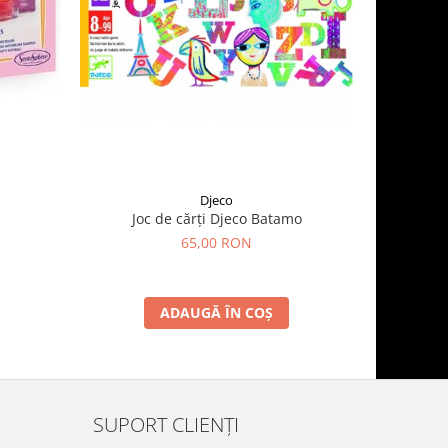
Djeco
Joc de cărți Djeco Batamo
Zmeu D
65,00 RON
ADAUGĂ ÎN COȘ
SUPORT CLIENȚI