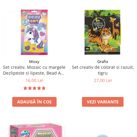
Moxy
Grafix
Set creativ, Mozaic cu margele
Set creativ de colorat si razuit,
Dezlipeste si lipeste, Bead Art,
tigru
unicorn, A5
16,00 Lei
27,00 Lei
ADAUGĂ ÎN COȘ
VEZI VARIANTE