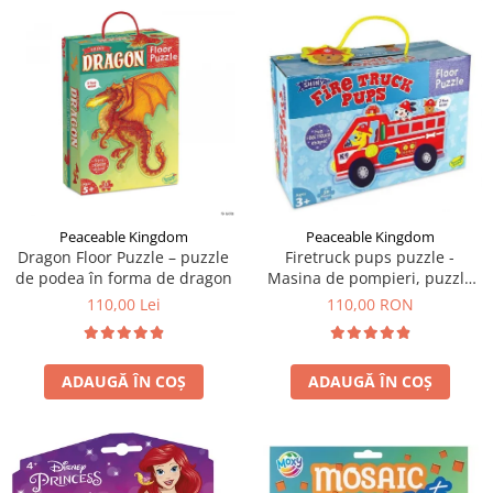
Peaceable Kingdom
Peaceable Kingdom
Dragon Floor Puzzle – puzzle
Firetruck pups puzzle -
de podea în forma de dragon
Masina de pompieri, puzzle
mare de podea
110,00 Lei
110,00 RON
ADAUGĂ ÎN COȘ
ADAUGĂ ÎN COȘ