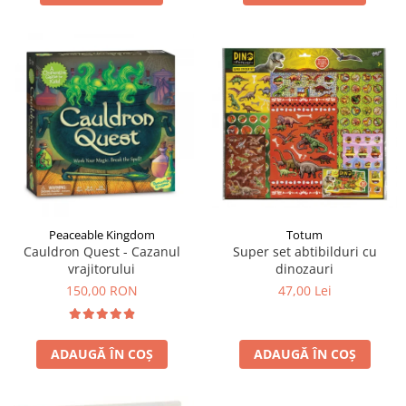
Totum
Peaceable Kingdom
Super set abtibilduri cu
Cauldron Quest - Cazanul
dinozauri
vrajitorului
47,00 Lei
150,00 RON
ADAUGĂ ÎN COȘ
ADAUGĂ ÎN COȘ