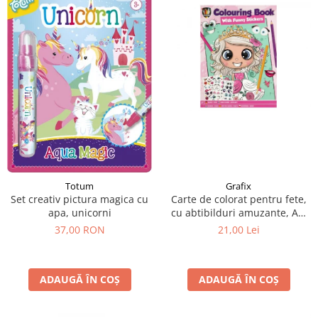
Grafix
Totum
Carte de colorat pentru fete,
Set creativ pictura magica cu
cu abtibilduri amuzante, A4,
apa, unicorni
24 pagini
21,00 Lei
37,00 RON
ADAUGĂ ÎN COȘ
ADAUGĂ ÎN COȘ