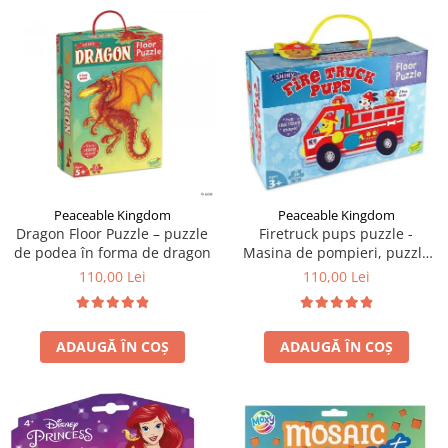
Peaceable Kingdom
Peaceable Kingdom
Dragon Floor Puzzle – puzzle
Firetruck pups puzzle -
de podea în forma de dragon
Masina de pompieri, puzzle
mare de podea
110,00 Lei
110,00 Lei
ADAUGĂ ÎN COȘ
ADAUGĂ ÎN COȘ