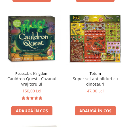
Totum
Peaceable Kingdom
Super set abtibilduri cu
Cauldron Quest - Cazanul
dinozauri
vrajitorului
47,00 Lei
150,00 Lei
ADAUGĂ ÎN COȘ
ADAUGĂ ÎN COȘ