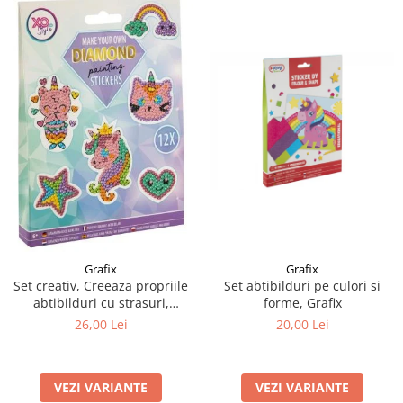
Grafix
Grafix
Set creativ, Creeaza propriile
Set abtibilduri pe culori si
abtibilduri cu strasuri,
forme, Grafix
Diamond paint stickers, Grafix
26,00 Lei
20,00 Lei
VEZI VARIANTE
VEZI VARIANTE