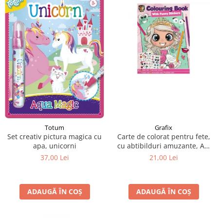
Grafix
Totum
Carte de colorat pentru fete,
Set creativ pictura magica cu
cu abtibilduri amuzante, A4,
apa, unicorni
24 pagini
21,00 Lei
37,00 Lei
ADAUGĂ ÎN COȘ
ADAUGĂ ÎN COȘ