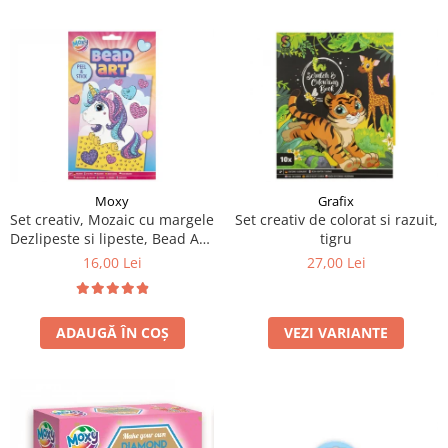
Moxy
Grafix
Set creativ, Mozaic cu margele
Set creativ de colorat si razuit,
Dezlipeste si lipeste, Bead Art,
tigru
unicorn, A5
16,00 Lei
27,00 Lei
ADAUGĂ ÎN COȘ
VEZI VARIANTE